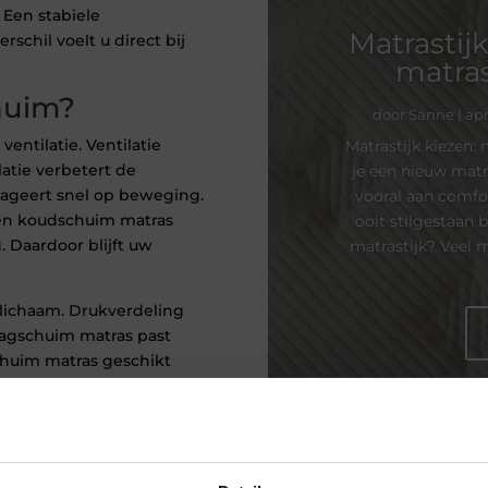
 Een stabiele
Matrastij
schil voelt u direct bij
matras 
huim?
door
Sanne
|
apr
entilatie. Ventilatie
Matrastijk kiezen: 
atie verbetert de
je een nieuw matra
eageert snel op beweging.
vooral aan comfo
 Een koudschuim matras
ooit stilgestaan 
 Daardoor blijft uw
matrastijk? Veel 
lichaam. Drukverdeling
aagschuim matras past
schuim matras geschikt
en. Minder druk op heupen
n veel mensen met
pijn met traagschuim.
tras kopen?