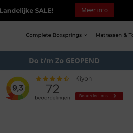
Meer info
Landelijke SALE!
Complete Boxsprings
Matrassen & T
Do t/m Zo GEOPEND