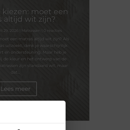
k kiezen: moet een
altijd wit zijn?
il 29, 2026
|
Matrassen
| 0 reacties
moet een matras altijd wit zijn? Als
s uitzoekt, denk je waarschijnlijk
rt en ondersteuning. Maar heb je
bij de kleur en het ontwerp van de
matrassen zijn standaard wit, maar
dat...
Lees meer