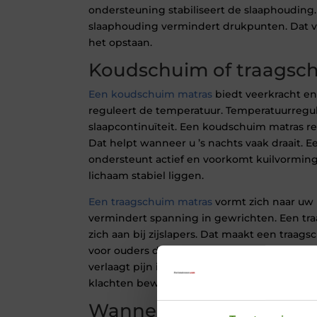
ondersteuning stabiliseert de slaaphouding.
slaaphouding vermindert drukpunten. Dat ver
het opstaan.
Koudschuim of traagsc
Een koudschuim matras
biedt veerkracht en v
reguleert de temperatuur. Temperatuurregul
slaapcontinuïteit. Een koudschuim matras r
Dat helpt wanneer u ’s nachts vaak draait.
ondersteunt actief en voorkomt kuilvorming.
lichaam stabiel liggen.
Een traagschuim matras
vormt zich naar uw 
vermindert spanning in gewrichten. Een tr
zich aan bij zijslapers. Dat maakt een traag
voor ouders die vooral op hun zij rust zoek
verlaagt pijn in de onderrug. Daarom kieze
klachten bewust voor een matras tegen rug
Wanneer moet u een ma