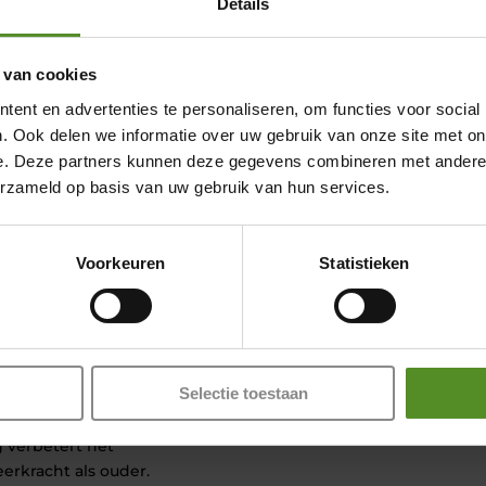
Details
el moe wakker wordt.
ing. Een doorgezakt bed
 van cookies
ieuwe investering kan
Showroom Breda
n betekent kiezen voor
ent en advertenties te personaliseren, om functies voor social
Donderdag 12:00 – 17:00
. Ook delen we informatie over uw gebruik van onze site met on
Vrijdag 12:00 – 17:00
e. Deze partners kunnen deze gegevens combineren met andere i
n koudschuim matras geeft
erzameld op basis van uw gebruik van hun services.
Een traagschuim matras
Zaterdag 12:00 – 17:00
ten. Beide opties kunnen
Zondag 12:00 – 17:00
vigheid klopt.
Voorkeuren
Statistieken
 kunt het aantal
. U kunt wél de kwaliteit
s kopen verhoogt herstel.
Selectie toestaan
aagschuim matras
s tegen rugpijn
 verbetert het
erkracht als ouder.