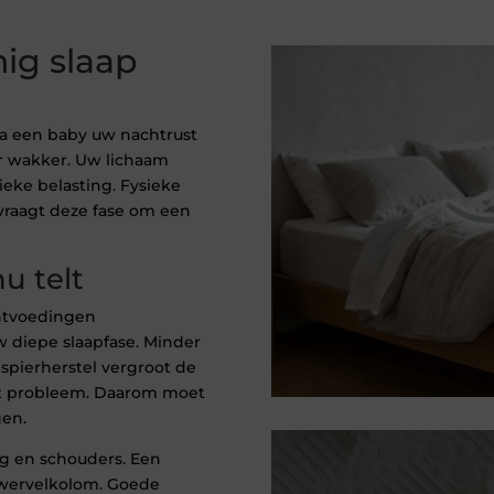
nig slaap
a een baby uw nachtrust
r wakker. Uw lichaam
eke belasting. Fysieke
vraagt deze fase om een
u telt
htvoedingen
 diepe slaapfase. Minder
 spierherstel vergroot de
dat probleem. Daarom moet
en.
g en schouders. Een
 wervelkolom. Goede