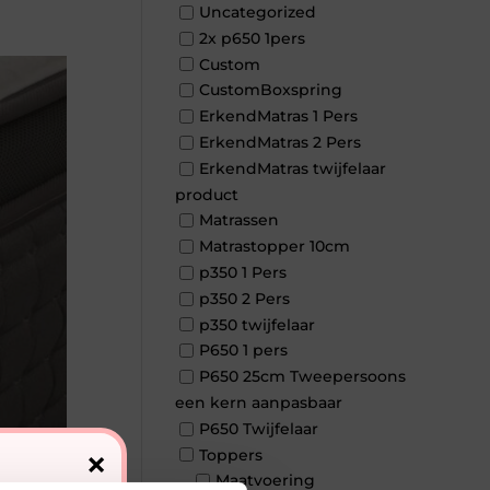
Uncategorized
2x p650 1pers
Custom
CustomBoxspring
ErkendMatras 1 Pers
ErkendMatras 2 Pers
ErkendMatras twijfelaar
product
Matrassen
Matrastopper 10cm
p350 1 Pers
p350 2 Pers
p350 twijfelaar
P650 1 pers
P650 25cm Tweepersoons
een kern aanpasbaar
P650 Twijfelaar
×
Toppers
Maatvoering