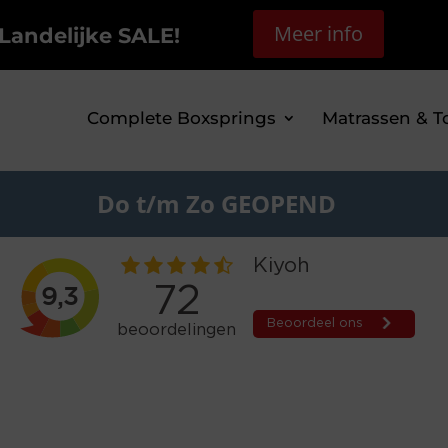
Meer info
Landelijke SALE!
Complete Boxsprings
Matrassen & T
Do t/m Zo GEOPEND