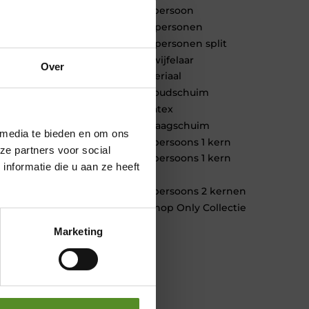
1 persoon
2 personen
2 personen split
Twijfelaar
Over
Materiaal
Koudschuim
Latex
Traagschuim
 media te bieden en om ons
Tweepersoons 1 kern
ze partners voor social
Tweepersoons 1 kern
nformatie die u aan ze heeft
product
Tweepersoons 2 kernen
Webshop Only Collectie
Marketing