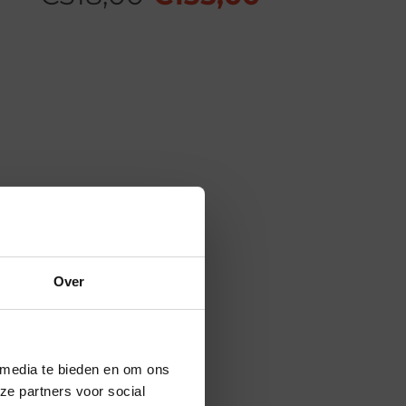
prijs
prijs
was:
is:
€318,00.
€135,00.
Over
×
 media te bieden en om ons
ze partners voor social