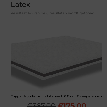
Latex
Resultaat 1–6 van de 8 resultaten wordt getoond
Topper Koudschuim Intense HR 11 cm Tweepersoons
Oorspronkelij
Huidi
€
367,00
€
175,00