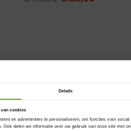
prijs
prijs
was:
is:
00.
€410,00.
€155,00.
Details
 van cookies
Showroom Breda
ent en advertenties te personaliseren, om functies voor social
jke
ge
Donderdag 12:00 – 17:00
. Ook delen we informatie over uw gebruik van onze site met on