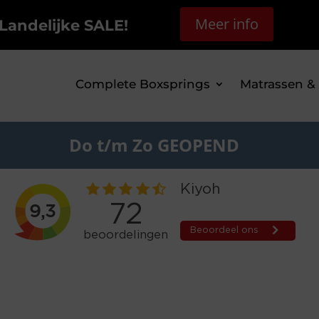
Meer info
Landelijke SALE!
Complete Boxsprings
Matrassen &
Do t/m Zo GEOPEND