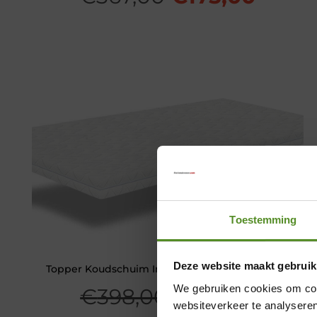
prijs
prijs
was:
is:
€367,00.
€175,
Toestemming
Deze website maakt gebruik
Topper Koudschuim Intense HR 8 cm Twijfelaar
We gebruiken cookies om cont
Oorspronkeli
Huidi
€
398,00
€
119,00
websiteverkeer te analyseren