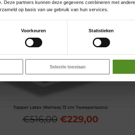
Vrijdag 12:00 – 17:00
e. Deze partners kunnen deze gegevens combineren met andere i
erzameld op basis van uw gebruik van hun services.
Zaterdag 12:00 – 17:00
Zondag 12:00 – 17:00
Voorkeuren
Statistieken
0.
Selectie toestaan
Topper Latex Welness 13 cm Tweepersoons
ke
ge
Oorspronkelijke
Huidige
€
516,00
€
229,00
prijs
prijs