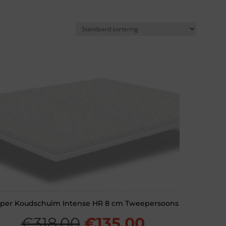
per Koudschuim Intense HR 8 cm Tweepersoons
Oorspronkelijke
Huidige
€
318,00
€
135,00