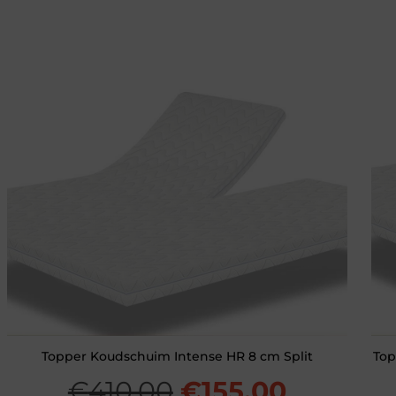
Topper Koudschuim Intense HR 8 cm Split
Top
ke
ge
Oorspronkelijke
Huidige
€
410,00
€
155,00