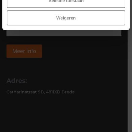
Selectie toestaan
Weigeren
Meer info
Adres:
Catharinatraat 9B, 4811XD Breda