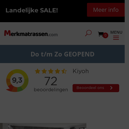
Meer info
Landelijke SALE!
0
Do t/m Zo GEOPEND