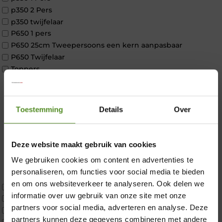
p350 2 Pers
p350 twijfelaar
P650 1 pers
P650 25cm Tweepersoons een kern aanpasbaar
P650 Twijfelaar
Toppers
Maatvoering
1 persoon
2 personen
Toestemming
Details
Over
2 personen split
Twijfelaar
Materiaal
Deze website maakt gebruik van cookies
Koudschuim
We gebruiken cookies om content en advertenties te
Latex
×
personaliseren, om functies voor social media te bieden
Traagschuim
en om ons websiteverkeer te analyseren. Ook delen we
Tweepersoons 1 kern
informatie over uw gebruik van onze site met onze
Tweepersoons 1 kern product
partners voor social media, adverteren en analyse. Deze
Tweepersoons 2 kernen
partners kunnen deze gegevens combineren met andere
Webshop Only Collectie