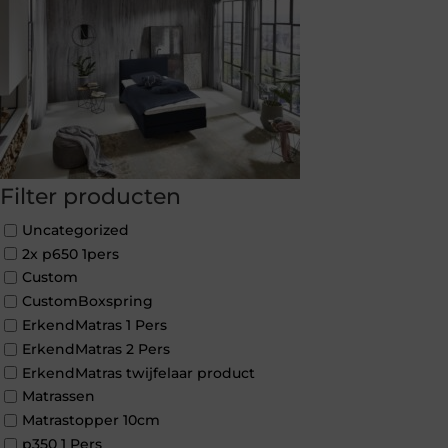
Filter producten
Uncategorized
2x p650 1pers
Custom
CustomBoxspring
ErkendMatras 1 Pers
ErkendMatras 2 Pers
ErkendMatras twijfelaar product
Matrassen
Matrastopper 10cm
p350 1 Pers