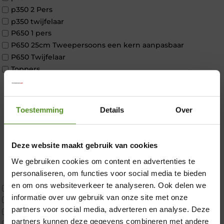
p350 2 Pers
p350 twijfelaar
P650 1 pers
P650 25cm Tweepersoons een kern aanpasbaar
P650 Twijfelaar
Toppers
Maatvoering
1 persoon
2 personen
Toestemming
Details
Over
2 personen split
Twijfelaar
Materiaal
Deze website maakt gebruik van cookies
Koudschuim
We gebruiken cookies om content en advertenties te
Latex
personaliseren, om functies voor social media te bieden
×
Traagschuim
en om ons websiteverkeer te analyseren. Ook delen we
Tweepersoons 1 kern
informatie over uw gebruik van onze site met onze
Tweepersoons 1 kern product
partners voor social media, adverteren en analyse. Deze
Tweepersoons 2 kernen
partners kunnen deze gegevens combineren met andere
Webshop Only Collectie