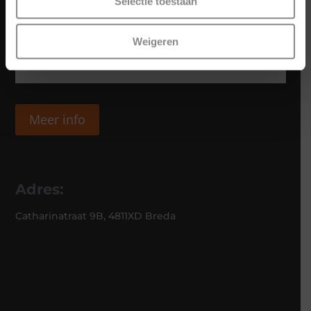
Selectie toestaan
Weigeren
Meer info
Adres:
Catharinatraat 9B, 4811XD Breda