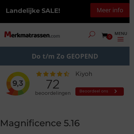
Meer info
Landelijke SALE!
0
Do t/m Zo GEOPEND
Magnificence 5.16