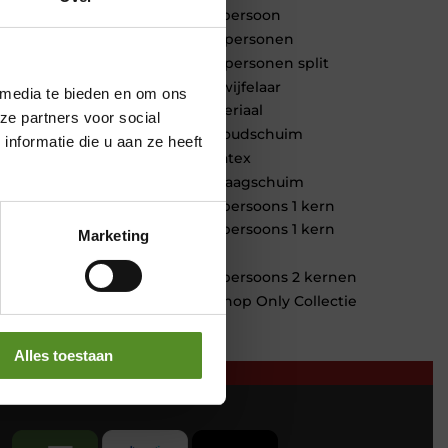
1 persoon
2 personen
2 personen split
Twijfelaar
 media te bieden en om ons
Materiaal
ze partners voor social
Koudschuim
nformatie die u aan ze heeft
Latex
Traagschuim
Tweepersoons 1 kern
Tweepersoons 1 kern
Marketing
product
Tweepersoons 2 kernen
Webshop Only Collectie
Alles toestaan