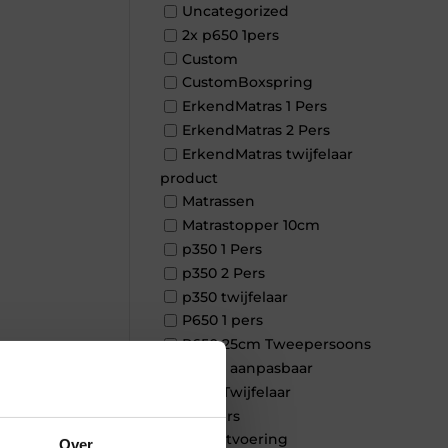
Uncategorized
2x p650 1pers
Custom
CustomBoxspring
ErkendMatras 1 Pers
ErkendMatras 2 Pers
ErkendMatras twijfelaar
product
Matrassen
Matrastopper 10cm
p350 1 Pers
p350 2 Pers
p350 twijfelaar
P650 1 pers
P650 25cm Tweepersoons
×
een kern aanpasbaar
P650 Twijfelaar
Toppers
Maatvoering
Over