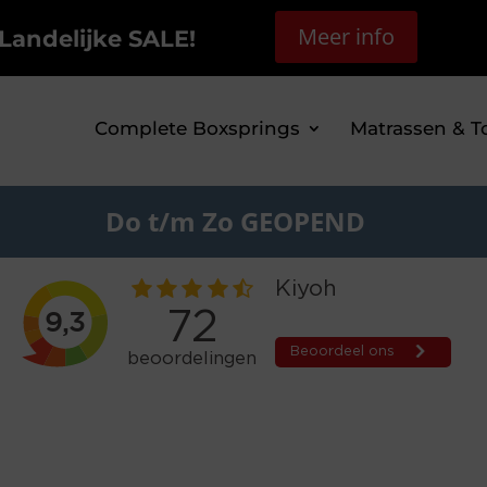
Meer info
Landelijke SALE!
Complete Boxsprings
Matrassen & T
Do t/m Zo GEOPEND