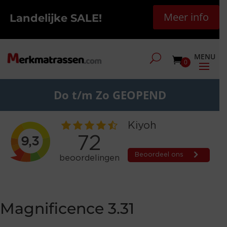
Meer info
Landelijke SALE!
0
Do t/m Zo GEOPEND
Magnificence 3.31