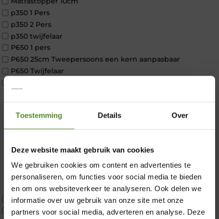
Matrastopper 10cm
p350 1 Pers
p350 2 Pers
p350 twijfelaar
P650 1 pers
P650 25cm Tweepersoons een kern aanpasbaar
P650 Twijfelaar
Toppers
Maatvoering
1 persoon
Toestemming
Details
Over
2 personen
2 personen split
Twijfelaar
Deze website maakt gebruik van cookies
Materiaal
Koudschuim
We gebruiken cookies om content en advertenties te
×
Latex
personaliseren, om functies voor social media te bieden
Traagschuim
en om ons websiteverkeer te analyseren. Ook delen we
Tweepersoons 1 kern
informatie over uw gebruik van onze site met onze
Tweepersoons 1 kern product
partners voor social media, adverteren en analyse. Deze