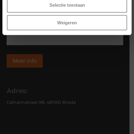
Selectie toestaan
Weigeren
Meer info
Adres:
Catharinatraat 9B, 4811XD Breda