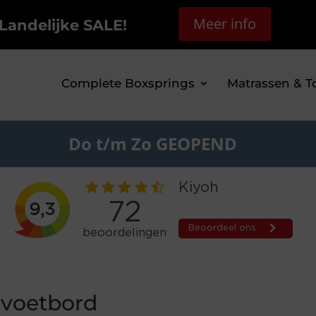
Meer info
Landelijke SALE!
Complete Boxsprings
Matrassen & T
Do t/m Zo GEOPEND
voetbord