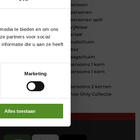
1 persoon
2 personen
2 personen split
Twijfelaar
 media te bieden en om ons
Materiaal
ze partners voor social
Koudschuim
nformatie die u aan ze heeft
Latex
Traagschuim
Tweepersoons 1 kern
Tweepersoons 1 kern
Marketing
product
Tweepersoons 2 kernen
Webshop Only Collectie
Alles toestaan