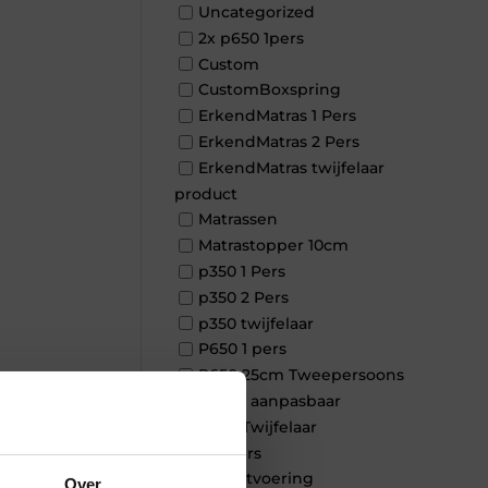
Uncategorized
2x p650 1pers
Custom
CustomBoxspring
ErkendMatras 1 Pers
ErkendMatras 2 Pers
ErkendMatras twijfelaar
product
Matrassen
Matrastopper 10cm
p350 1 Pers
p350 2 Pers
p350 twijfelaar
P650 1 pers
P650 25cm Tweepersoons
een kern aanpasbaar
×
P650 Twijfelaar
Toppers
Maatvoering
Over