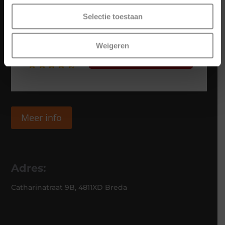
Selectie toestaan
Weigeren
Meer info
Adres:
Catharinatraat 9B, 4811XD Breda