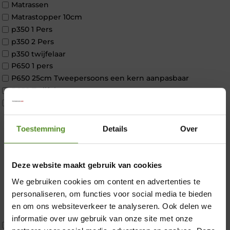
Matrassen
Matrastopper 10cm
p350 1 Pers
p350 2 Pers
p350 twijfelaar
P650 1 pers
P650 25cm Tweepersoons een kern aanpasbaar
P650 Twijfelaar
Toppers
Maatvoering
1 persoon
Toestemming
Details
Over
2 personen
2 personen split
Twijfelaar
Deze website maakt gebruik van cookies
Materiaal
We gebruiken cookies om content en advertenties te
×
Koudschuim
personaliseren, om functies voor social media te bieden
Latex
en om ons websiteverkeer te analyseren. Ook delen we
Traagschuim
informatie over uw gebruik van onze site met onze
Tweepersoons 1 kern