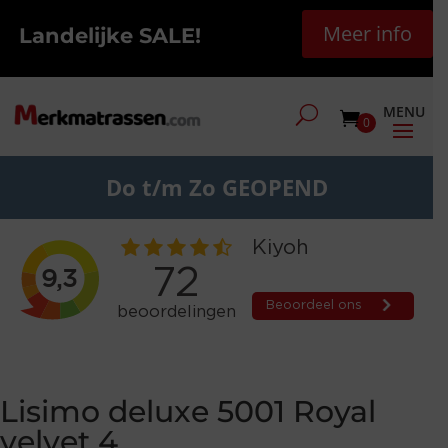
Meer info
Landelijke SALE!
0
Do t/m Zo GEOPEND
Lisimo deluxe 5001 Royal
velvet 4