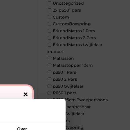
Uncategorized
2x p650 1pers
Custom
CustomBoxspring
ErkendMatras 1 Pers
ErkendMatras 2 Pers
ErkendMatras twijfelaar
product
Matrassen
Matrastopper 10cm
p350 1 Pers
p350 2 Pers
p350 twijfelaar
×
P650 1 pers
P650 25cm Tweepersoons
een kern aanpasbaar
P650 Twijfelaar
Toppers
Maatvoering
Over