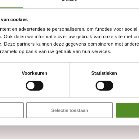
 van cookies
ent en advertenties te personaliseren, om functies voor social
. Ook delen we informatie over uw gebruik van onze site met on
e. Deze partners kunnen deze gegevens combineren met andere i
erzameld op basis van uw gebruik van hun services.
Showroom Breda
Voorkeuren
Statistieken
Donderdag 12:00 – 17:00
Vrijdag 12:00 – 17:00
Zaterdag 12:00 – 17:00
Zondag 12:00 – 17:00
Selectie toestaan
Adres: