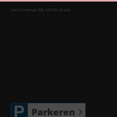
Catharinatraat 9B, 4811XD Breda
Parkeren