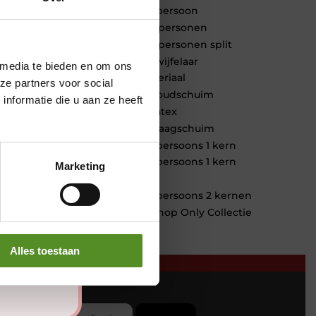
1 persoon
2 personen
2 personen split
Twijfelaar
 media te bieden en om ons
Materiaal
ze partners voor social
Koudschuim
nformatie die u aan ze heeft
Latex
Traagschuim
Tweepersoons 1 kern
Tweepersoons 1 kern
Marketing
product
Tweepersoons 2 kernen
Webshop Only Collectie
Alles toestaan