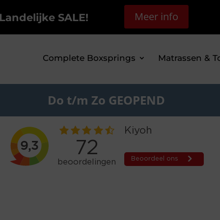
Meer info
Landelijke SALE!
Complete Boxsprings
Matrassen & T
Do t/m Zo GEOPEND