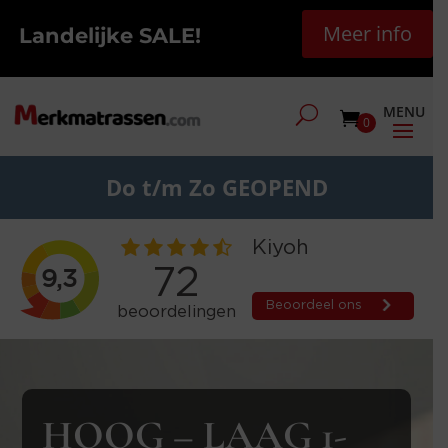
Meer info
Landelijke SALE!
0
Do t/m Zo GEOPEND
HOOG – LAAG 1-