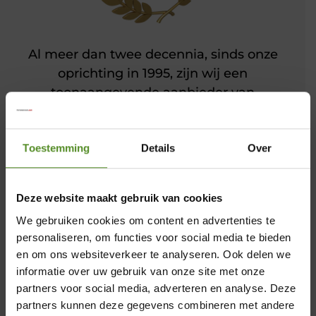
Al meer dan twee decennia, sinds onze
oprichting in 1995, zijn wij een
toonaangevende aanbieder van
slaapcomfort. Een hoogtepunt in onze
geschiedenis is de ontwikkeling van het
ErkendMatras®, ons kroonjuweel, dat door
Toestemming
Details
Over
de jaren heen talloze innovaties en
verbeteringen heeft ondergaan en nu een
Deze website maakt gebruik van cookies
ongeëvenaarde perfectie heeft bereikt. Als
We gebruiken cookies om content en advertenties te
trotse officiële partner van ErkendMatras
personaliseren, om functies voor social media te bieden
biedt Merkmatrassen niet alleen
en om ons websiteverkeer te analyseren. Ook delen we
producten van topkwaliteit, maar ook een
informatie over uw gebruik van onze site met onze
uitmuntende klantenservice en
partners voor social media, adverteren en analyse. Deze
uitstekende nazorg.
×
partners kunnen deze gegevens combineren met andere