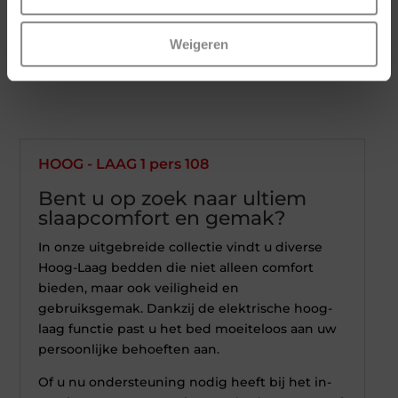
Weigeren
HOOG - LAAG 1 pers 108
Bent u op zoek naar ultiem
slaapcomfort en gemak?
In onze uitgebreide collectie vindt u diverse
Hoog-Laag bedden die niet alleen comfort
bieden, maar ook veiligheid en
gebruiksgemak. Dankzij de elektrische hoog-
laag functie past u het bed moeiteloos aan uw
persoonlijke behoeften aan.
Of u nu ondersteuning nodig heeft bij het in-