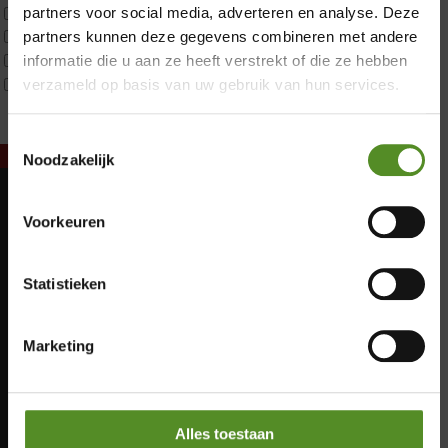
Tweepersoons 1 kern
partners voor social media, adverteren en analyse. Deze
Tweepersoons 1 kern product
partners kunnen deze gegevens combineren met andere
Tweepersoons 2 kernen
informatie die u aan ze heeft verstrekt of die ze hebben
Webshop Only Collectie
verzameld op basis van uw gebruik van hun services.
Toestemmingsselectie
Noodzakelijk
Showroom Breda
Voorkeuren
Maandag: Gesloten
Donderdag 12:00 – 17:00
Dinsdag: Gesloten
Vrijdag 12:00 – 17:00
Woensdag: Gesloten
Statistieken
Donderdag: 12:00 – 17:00
Zaterdag 12:00 – 17:00
Vrijdag: 12:00 – 17:00
Zondag 12:00 – 17:00
Zaterdag: 12:00 – 17:00
Marketing
Zondag: 12:00 – 17:00
Alles toestaan