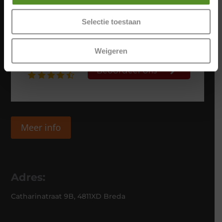
Selectie toestaan
Weigeren
Meer info
Adres:
Catharinatraat 9B, 4811XD Breda