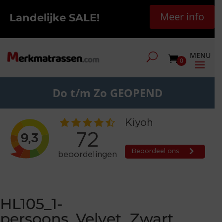
Meer info
Landelijke SALE!
0
Do t/m Zo GEOPEND
HL105_1-
persoons_Velvet_Zwart