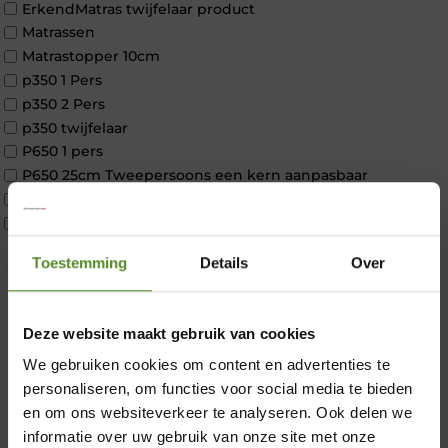
ErkendMatras twijfelaar product
Matrassen
Matrastopper 10cm
p350 1 Pers
p350 2 Pers
p350 twijfelaar
P650 1 pers
P650 25cm Tweepersoons een kern aanpasbaar
P650 Twijfelaar
Toppers
Maatvoering
Toestemming
Details
Over
1 persoon
2 personen
2 personen split
Deze website maakt gebruik van cookies
Twijfelaar
×
We gebruiken cookies om content en advertenties te
Materiaal
Koudschuim
personaliseren, om functies voor social media te bieden
Latex
en om ons websiteverkeer te analyseren. Ook delen we
Traagschuim
informatie over uw gebruik van onze site met onze