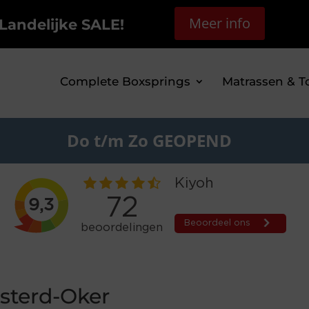
Meer info
Landelijke SALE!
Complete Boxsprings
Matrassen & T
Do t/m Zo GEOPEND
sterd-Oker