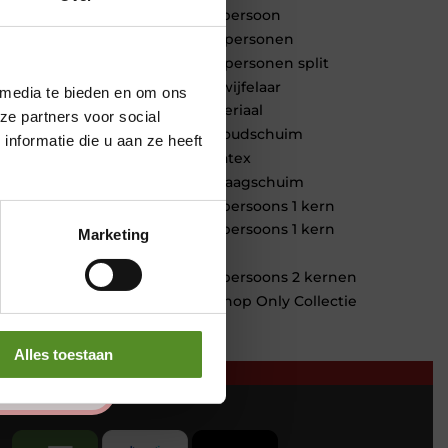
1 persoon
2 personen
2 personen split
Twijfelaar
 media te bieden en om ons
Materiaal
ze partners voor social
Koudschuim
nformatie die u aan ze heeft
Latex
Traagschuim
Tweepersoons 1 kern
Tweepersoons 1 kern
Marketing
product
Tweepersoons 2 kernen
Webshop Only Collectie
Alles toestaan