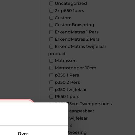
Uncategorized
2x p650 1pers
Custom
CustomBoxspring
ErkendMatras 1 Pers
ErkendMatras 2 Pers
ErkendMatras twijfelaar
product
Matrassen
Matrastopper 10cm
p350 1 Pers
p350 2 Pers
p350 twijfelaar
P650 1 pers
P650 25cm Tweepersoons
×
een kern aanpasbaar
P650 Twijfelaar
Toppers
Maatvoering
Over