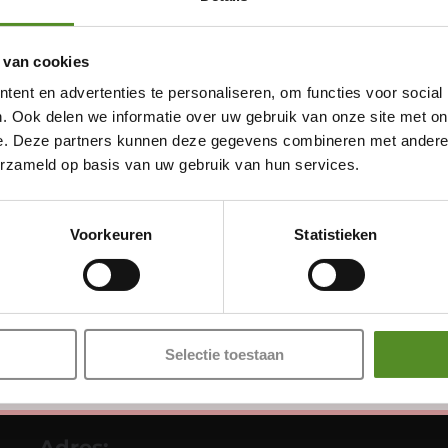
 van cookies
ent en advertenties te personaliseren, om functies voor social
. Ook delen we informatie over uw gebruik van onze site met on
e. Deze partners kunnen deze gegevens combineren met andere i
erzameld op basis van uw gebruik van hun services.
Showroom Breda
Donderdag 12:00 – 17:00
Voorkeuren
Statistieken
Vrijdag 12:00 – 17:00
Zaterdag 12:00 – 17:00
Zondag 12:00 – 17:00
Selectie toestaan
Adres: