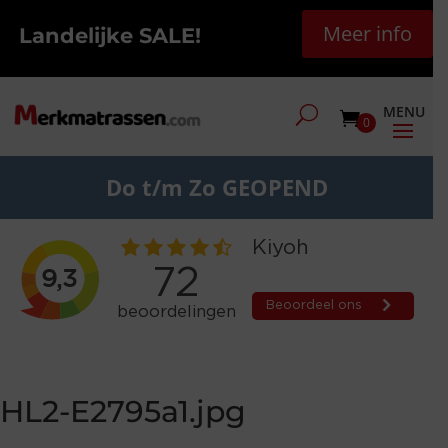
Meer info
Landelijke SALE!
0
Do t/m Zo GEOPEND
HL2-E2795a1.jpg