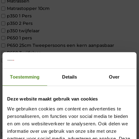
Matrassen
Matrastopper 10cm
p350 1 Pers
p350 2 Pers
p350 twijfelaar
P650 1 pers
P650 25cm Tweepersoons een kern aanpasbaar
P650 Twijfelaar
Toppers
Maatvoering
1 persoon
Toestemming
Details
Over
2 personen
2 personen split
Twijfelaar
Deze website maakt gebruik van cookies
Materiaal
×
We gebruiken cookies om content en advertenties te
Koudschuim
personaliseren, om functies voor social media te bieden
Latex
en om ons websiteverkeer te analyseren. Ook delen we
Traagschuim
informatie over uw gebruik van onze site met onze
Tweepersoons 1 kern
partners voor social media, adverteren en analyse. Deze