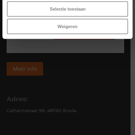
Selectie toestaan
Weigeren
Meer info
Adres:
Catharinatraat 9B, 4811XD Breda