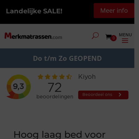
Meer info
Landelijke SALE!
0
Do t/m Zo GEOPEND
Hoog laag bed voor