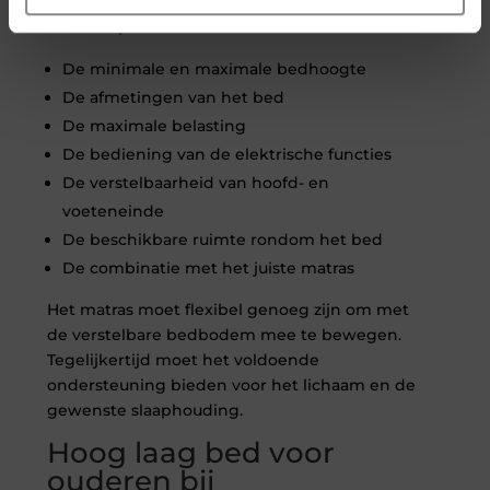
Let bij het kiezen van een hoog laag bed onder
andere op:
De minimale en maximale bedhoogte
De afmetingen van het bed
De maximale belasting
De bediening van de elektrische functies
De verstelbaarheid van hoofd- en
voeteneinde
De beschikbare ruimte rondom het bed
De combinatie met het juiste matras
Het matras moet flexibel genoeg zijn om met
de verstelbare bedbodem mee te bewegen.
Tegelijkertijd moet het voldoende
ondersteuning bieden voor het lichaam en de
gewenste slaaphouding.
Hoog laag bed voor
ouderen bij