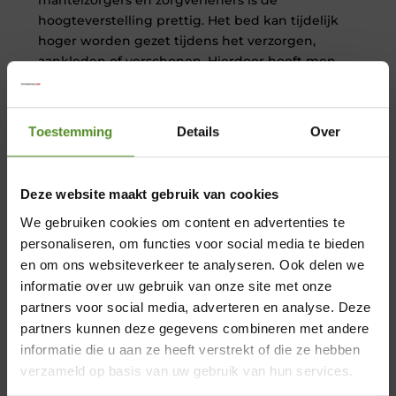
mantelzorgers en zorgverleners is de
hoogteverstelling prettig. Het bed kan tijdelijk
hoger worden gezet tijdens het verzorgen,
aankleden of verschonen. Hierdoor hoeft men
minder ver te bukken.
Een huiselijke uitstraling
Toestemming
Details
Over
Een hoog laag bed hoeft niet op een
traditioneel zorgbed te lijken. Moderne
uitvoeringen combineren de praktische
Deze website maakt gebruik van cookies
functies met de uitstraling van een
We gebruiken cookies om content en advertenties te
comfortabele boxspring.
personaliseren, om functies voor social media te bieden
Er zijn verschillende stoffen, kleuren,
en om ons websiteverkeer te analyseren. Ook delen we
hoofdborden en afmetingen beschikbaar.
informatie over uw gebruik van onze site met onze
Hierdoor kan het bed worden afgestemd op
partners voor social media, adverteren en analyse. Deze
de bestaande slaapkamer en persoonlijke
×
partners kunnen deze gegevens combineren met andere
voorkeuren. Bekijk bijvoorbeeld de
informatie die u aan ze heeft verstrekt of die ze hebben
verschillende
hoog laag boxsprings
voor een
Showroom Breda
verzameld op basis van uw gebruik van hun services.
overzicht van mogelijke uitvoeringen.