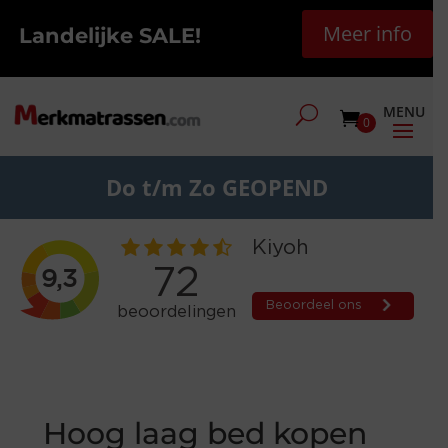
Meer info
Landelijke SALE!
0
Do t/m Zo GEOPEND
Hoog laag bed kopen