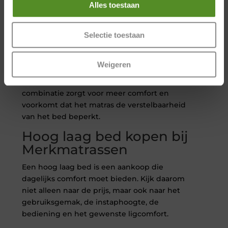
Een matras voor een elektrisch verstelbaar bed
Alles toestaan
moet flexibel genoeg zijn om met de
bedbodem mee te bewegen. Daarnaast moet
Selectie toestaan
het matras voldoende ondersteuning bieden
voor uw lichaam, gewicht en slaaphouding.
Weigeren
Het is daarom belangrijk om het bed en matras
als één geheel te bekijken. Een goede
combinatie zorgt voor meer comfort en
voorkomt dat het matras de verstelbaarheid
van het bed beperkt.
Hoog laag bed kopen bij
Merkmatrassen
Een hoog laag bed is een aankoop die
dagelijks comfort moet bieden. Kijk daarom
niet alleen naar de prijs, maar ook naar het
gebruiksgemak, de instaphoogte, de
bediening en het gewenste ligcomfort.