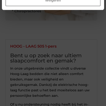
Weigeren
HOOG - LAAG 505 1-pers
Bent u op zoek naar ultiem
slaapcomfort en gemak?
In onze uitgebreide collectie vindt u diverse
Hoog-Laag bedden die niet alleen comfort
bieden, maar ook veiligheid en
gebruiksgemak. Dankzij de elektrische hoog-
laag functie past u het bed moeiteloos aan uw
persoonlijke behoeften aan.
Of u nu ondersteuning nodig heeft bij het in-