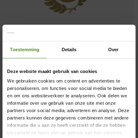
Al meer dan twee decennia, sinds onze
oprichting in 1995, zijn wij een
toonaangevende aanbieder van
Toestemming
Details
Over
slaapcomfort. Een hoogtepunt in onze
geschiedenis is de ontwikkeling van het
ErkendMatras®, ons kroonjuweel, dat door
Deze website maakt gebruik van cookies
de jaren heen talloze innovaties en
We gebruiken cookies om content en advertenties te
verbeteringen heeft ondergaan en nu een
personaliseren, om functies voor social media te bieden
ongeëvenaarde perfectie heeft bereikt. Als
en om ons websiteverkeer te analyseren. Ook delen we
trotse officiële partner van ErkendMatras
informatie over uw gebruik van onze site met onze
biedt Merkmatrassen niet alleen
partners voor social media, adverteren en analyse. Deze
×
producten van topkwaliteit, maar ook een
partners kunnen deze gegevens combineren met andere
informatie die u aan ze heeft verstrekt of die ze hebben
uitmuntende klantenservice en
Showroom Breda
verzameld op basis van uw gebruik van hun services.
uitstekende nazorg.