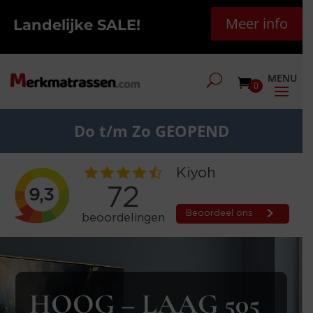
Meer info
Landelijke SALE!
0
Do t/m Zo GEOPEND
HOOG – LAAG 505