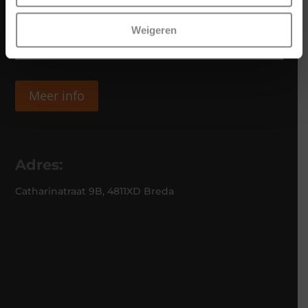
Weigeren
Meer info
Adres:
Catharinatraat 9B, 4811XD Breda