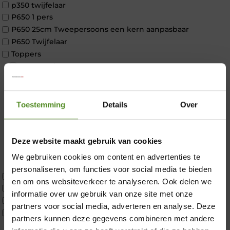
p350 twijfelaar
P650 1 pers
P650 25cm Tweepersoons een kern aanpasbaar
P650 Twijfelaar
Toppers
Maatvoering
1 persoon
2 personen
2 personen split
Toestemming
Details
Over
Twijfelaar
Materiaal
Koudschuim
Deze website maakt gebruik van cookies
Latex
We gebruiken cookies om content en advertenties te
Traagschuim
personaliseren, om functies voor social media te bieden
Tweepersoons 1 kern
×
en om ons websiteverkeer te analyseren. Ook delen we
Tweepersoons 1 kern product
informatie over uw gebruik van onze site met onze
Tweepersoons 2 kernen
partners voor social media, adverteren en analyse. Deze
Webshop Only Collectie
partners kunnen deze gegevens combineren met andere