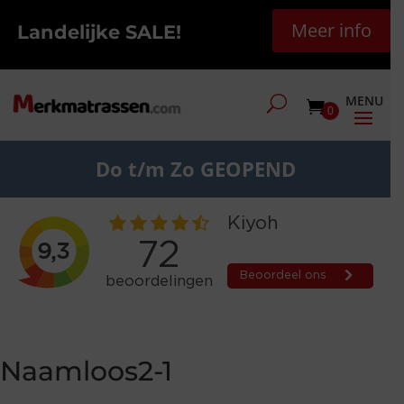
Meer info
Landelijke SALE!
0
Do t/m Zo GEOPEND
Naamloos2-1