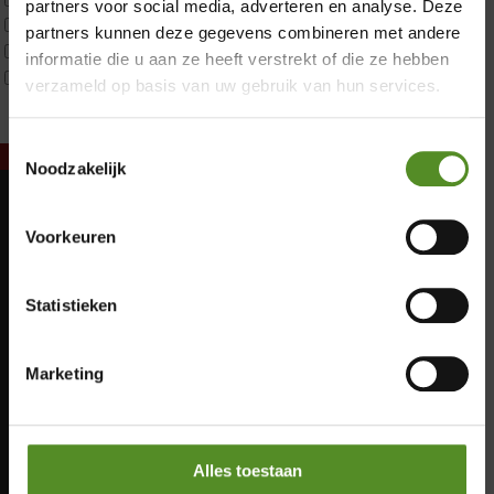
partners voor social media, adverteren en analyse. Deze
Tweepersoons 1 kern product
partners kunnen deze gegevens combineren met andere
Tweepersoons 2 kernen
informatie die u aan ze heeft verstrekt of die ze hebben
Webshop Only Collectie
verzameld op basis van uw gebruik van hun services.
Toestemmingsselectie
Noodzakelijk
Showroom Breda
Maandag: Gesloten
Voorkeuren
Dinsdag: Gesloten
Donderdag 12:00 – 17:00
Woensdag: Gesloten
Vrijdag 12:00 – 17:00
Statistieken
Donderdag: 12:00 – 17:00
Zaterdag 12:00 – 17:00
Vrijdag: 12:00 – 17:00
Zaterdag: 12:00 – 17:00
Zondag 12:00 – 17:00
Marketing
Zondag: 12:00 – 17:00
Alles toestaan