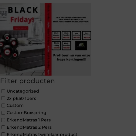
Filter producten
Uncategorized
2x p650 1pers
Custom
CustomBoxspring
ErkendMatras 1 Pers
ErkendMatras 2 Pers
ErkendMatras twijfelaar product