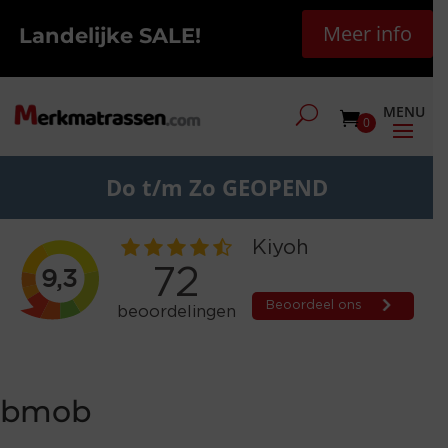
Meer info
Landelijke SALE!
0
Do t/m Zo GEOPEND
bmob