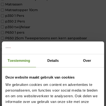
Matrassen
Matrastopper 10cm
p350 1 Pers
p350 2 Pers
p350 twijfelaar
P650 1 pers
P650 25cm Tweepersoons een kern aanpasbaar
P650 Twijfelaar
Toppers
Maatvoering
Toestemming
Details
Over
1 persoon
2 personen
2 personen split
Deze website maakt gebruik van cookies
Twijfelaar
×
Materiaal
We gebruiken cookies om content en advertenties te
Koudschuim
personaliseren, om functies voor social media te bieden
Latex
en om ons websiteverkeer te analyseren. Ook delen we
Traagschuim
informatie over uw gebruik van onze site met onze
Tweepersoons 1 kern