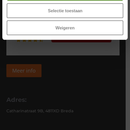
Selectie toestaan
Weigeren
Meer info
Adres:
Catharinatraat 9B, 4811XD Breda