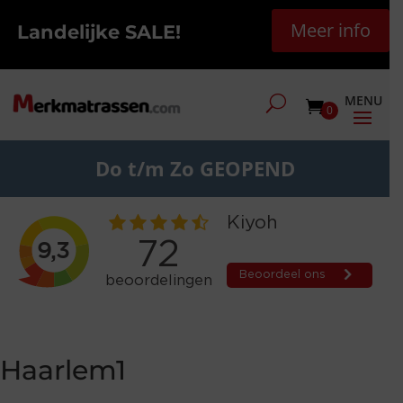
Meer info
Landelijke SALE!
0
Do t/m Zo GEOPEND
Haarlem1