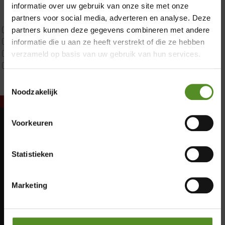
Latex
informatie over uw gebruik van onze site met onze
Traagschuim
partners voor social media, adverteren en analyse. Deze
Tweepersoons 1 kern
partners kunnen deze gegevens combineren met andere
Tweepersoons 1 kern product
informatie die u aan ze heeft verstrekt of die ze hebben
Tweepersoons 2 kernen
verzameld op basis van uw gebruik van hun services.
Webshop Only Collectie
Toestemmingsselectie
Noodzakelijk
Voorkeuren
Showroom Breda
Maandag: Gesloten
Dinsdag: Gesloten
Donderdag 12:00 – 17:00
Statistieken
Woensdag: Gesloten
Vrijdag 12:00 – 17:00
Donderdag: 12:00 – 17:00
Zaterdag 12:00 – 17:00
Vrijdag: 12:00 – 17:00
Marketing
Zaterdag: 12:00 – 17:00
Zondag 12:00 – 17:00
Zondag: 12:00 – 17:00