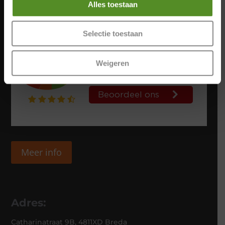
Alles toestaan
Selectie toestaan
Weigeren
Meer info
Adres:
Catharinatraat 9B, 4811XD Breda