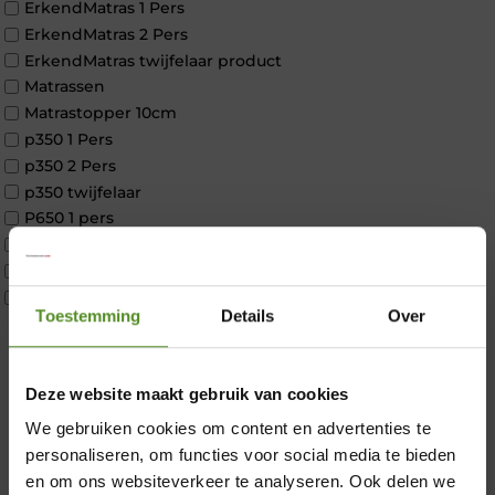
ErkendMatras 1 Pers
ErkendMatras 2 Pers
ErkendMatras twijfelaar product
Matrassen
Matrastopper 10cm
p350 1 Pers
p350 2 Pers
p350 twijfelaar
P650 1 pers
P650 25cm Tweepersoons een kern aanpasbaar
P650 Twijfelaar
Toppers
Toestemming
Details
Over
Maatvoering
1 persoon
2 personen
×
Deze website maakt gebruik van cookies
2 personen split
Twijfelaar
We gebruiken cookies om content en advertenties te
Materiaal
personaliseren, om functies voor social media te bieden
Koudschuim
en om ons websiteverkeer te analyseren. Ook delen we