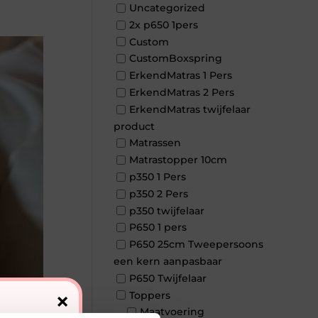
Uncategorized
2x p650 1pers
Custom
CustomBoxspring
ErkendMatras 1 Pers
ErkendMatras 2 Pers
ErkendMatras twijfelaar
product
Matrassen
Matrastopper 10cm
p350 1 Pers
p350 2 Pers
p350 twijfelaar
P650 1 pers
P650 25cm Tweepersoons
een kern aanpasbaar
P650 Twijfelaar
×
Toppers
Maatvoering