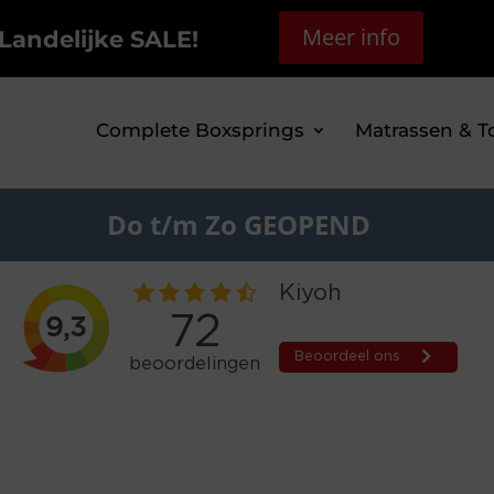
Meer info
Landelijke SALE!
Complete Boxsprings
Matrassen & T
Do t/m Zo GEOPEND