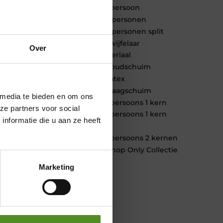
1 persoon
2 personen
2 personen split
Twijfelaar
Over
Materiaal
Koudschuim
Latex
Traagschuim
 media te bieden en om ons
Tweepersoons 1 kern
ze partners voor social
Tweepersoons 1 kern
nformatie die u aan ze heeft
product
Tweepersoons 2 kernen
Webshop Only Collectie
Marketing