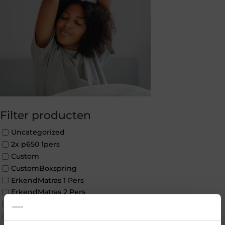
Filter producten
Uncategorized
2x p650 1pers
Custom
CustomBoxspring
ErkendMatras 1 Pers
ErkendMatras 2 Pers
ErkendMatras twijfelaar product
Matrassen