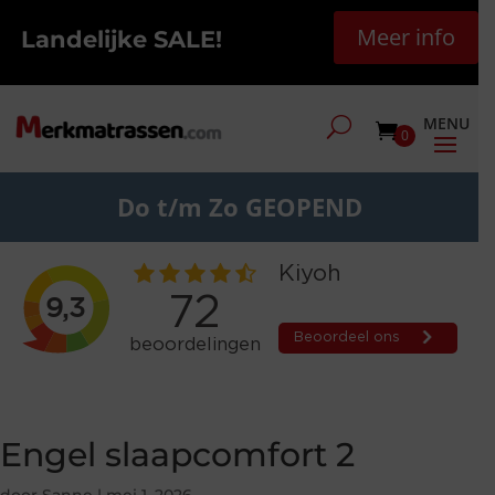
Meer info
Landelijke SALE!
0
Do t/m Zo GEOPEND
Engel slaapcomfort 2
door
Sanne
|
mei 1, 2026