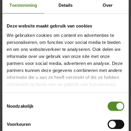
Matrastopper 10cm
Toestemming
Details
Over
p350 1 Pers
p350 2 Pers
p350 twijfelaar
×
Deze website maakt gebruik van cookies
P650 1 pers
We gebruiken cookies om content en advertenties te
P650 25cm Tweepersoons een kern aanpasbaar
personaliseren, om functies voor social media te bieden
P650 Twijfelaar
en om ons websiteverkeer te analyseren. Ook delen we
Toppers
informatie over uw gebruik van onze site met onze
Maatvoering
partners voor social media, adverteren en analyse. Deze
1 persoon
partners kunnen deze gegevens combineren met andere
2 personen
informatie die u aan ze heeft verstrekt of die ze hebben
2 personen split
verzameld op basis van uw gebruik van hun services.
Twijfelaar
Materiaal
Koudschuim
Toestemmingsselectie
Latex
Noodzakelijk
Traagschuim
Tweepersoons 1 kern
Voorkeuren
Tweepersoons 1 kern product
Showroom Breda