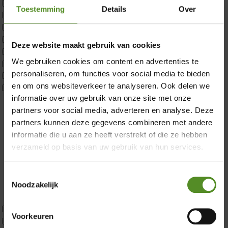
Matrastopper 10cm
Toestemming
Details
Over
p350 1 Pers
p350 2 Pers
p350 twijfelaar
×
Deze website maakt gebruik van cookies
P650 1 pers
We gebruiken cookies om content en advertenties te
P650 25cm Tweepersoons een kern aanpasbaar
personaliseren, om functies voor social media te bieden
P650 Twijfelaar
en om ons websiteverkeer te analyseren. Ook delen we
Toppers
informatie over uw gebruik van onze site met onze
Maatvoering
partners voor social media, adverteren en analyse. Deze
1 persoon
partners kunnen deze gegevens combineren met andere
2 personen
informatie die u aan ze heeft verstrekt of die ze hebben
2 personen split
verzameld op basis van uw gebruik van hun services.
Twijfelaar
Materiaal
Koudschuim
Toestemmingsselectie
Latex
Noodzakelijk
Traagschuim
Tweepersoons 1 kern
Voorkeuren
Tweepersoons 1 kern product
Showroom Breda