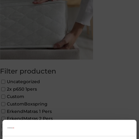
Filter producten
Uncategorized
2x p650 1pers
Custom
CustomBoxspring
ErkendMatras 1 Pers
ErkendMatras 2 Pers
ErkendMatras twijfelaar product
Matrassen