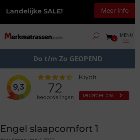
Meer info
Landelijke SALE!
0
Do t/m Zo GEOPEND
Engel slaapcomfort 1
door
Sanne
|
mei 1, 2026