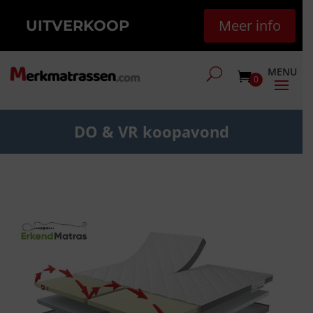
Meer info
UITVERKOOP
0
DO & VR koopavond