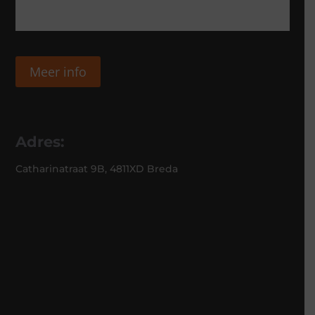
Meer info
Adres:
Catharinatraat 9B, 4811XD Breda