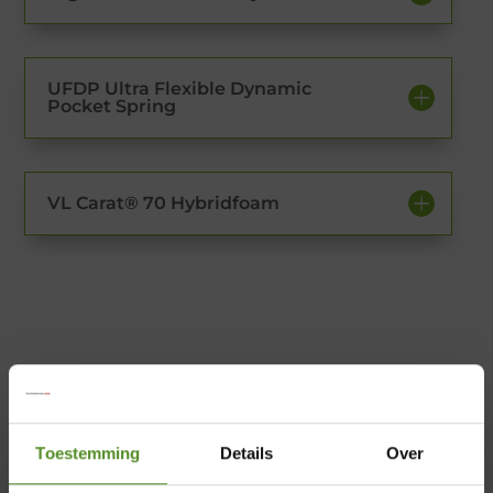
UFDP Ultra Flexible Dynamic
Pocket Spring
VL Carat® 70 Hybridfoam
Toestemming
Details
Over