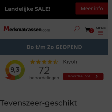
Meer info
Landelijke SALE!
0
Do t/m Zo GEOPEND
Tevenszeer-geschikt