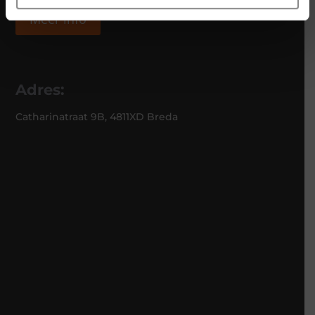
Meer info
Adres:
Catharinatraat 9B, 4811XD Breda