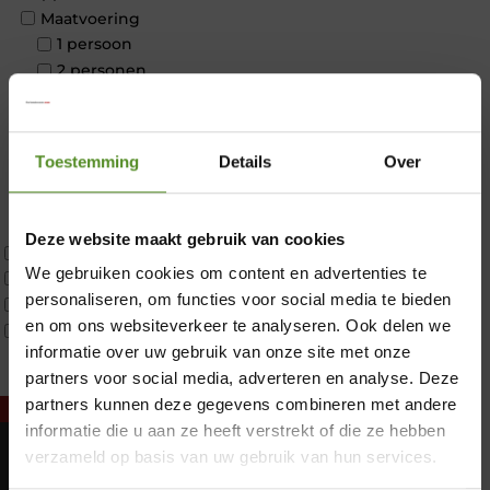
Maatvoering
1 persoon
2 personen
2 personen split
Twijfelaar
Materiaal
Toestemming
Details
Over
Koudschuim
Latex
Traagschuim
Deze website maakt gebruik van cookies
Tweepersoons 1 kern
We gebruiken cookies om content en advertenties te
Tweepersoons 1 kern product
personaliseren, om functies voor social media te bieden
Tweepersoons 2 kernen
en om ons websiteverkeer te analyseren. Ook delen we
Webshop Only Collectie
informatie over uw gebruik van onze site met onze
partners voor social media, adverteren en analyse. Deze
×
partners kunnen deze gegevens combineren met andere
informatie die u aan ze heeft verstrekt of die ze hebben
verzameld op basis van uw gebruik van hun services.
Showroom Breda
Maandag: Gesloten