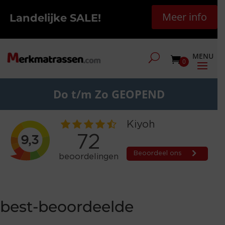
Meer info
Landelijke SALE!
0
Do t/m Zo GEOPEND
best-beoordeelde