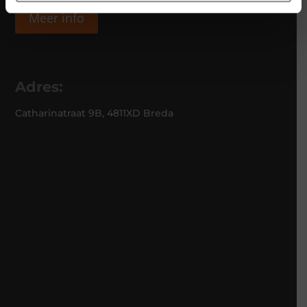
Meer info
Adres:
Catharinatraat 9B, 4811XD Breda