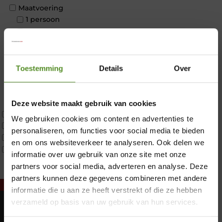
Maatvoering
1 persoon
2 personen
2 personen split
Twijfelaar
Materiaal
Toestemming
Details
Over
Koudschuim
Latex
Traagschuim
Deze website maakt gebruik van cookies
Tweepersoons 1 kern
We gebruiken cookies om content en advertenties te
Tweepersoons 1 kern product
personaliseren, om functies voor social media te bieden
Tweepersoons 2 kernen
en om ons websiteverkeer te analyseren. Ook delen we
Webshop Only Collectie
informatie over uw gebruik van onze site met onze
partners voor social media, adverteren en analyse. Deze
×
partners kunnen deze gegevens combineren met andere
informatie die u aan ze heeft verstrekt of die ze hebben
verzameld op basis van uw gebruik van hun services.
Showroom Breda
Maandag: Gesloten