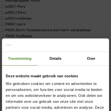
Matrastopper 10cm
p350 1 Pers
p350 2 Pers
p350 twijfelaar
P650 1 pers
P650 25cm Tweepersoons een kern aanpasbaar
P650 Twijfelaar
Toppers
Maatvoering
1 persoon
Toestemming
Details
Over
2 personen
2 personen split
Twijfelaar
Deze website maakt gebruik van cookies
Materiaal
Koudschuim
We gebruiken cookies om content en advertenties te
×
Latex
personaliseren, om functies voor social media te bieden
Traagschuim
en om ons websiteverkeer te analyseren. Ook delen we
Tweepersoons 1 kern
informatie over uw gebruik van onze site met onze
Tweepersoons 1 kern product
partners voor social media, adverteren en analyse. Deze