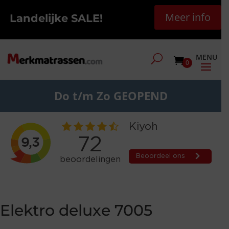
Meer info
Landelijke SALE!
0
Do t/m Zo GEOPEND
Elektro deluxe 7005