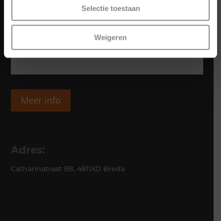
Selectie toestaan
Weigeren
Meer info
Adres:
Catharinatraat 9B, 4811XD Breda