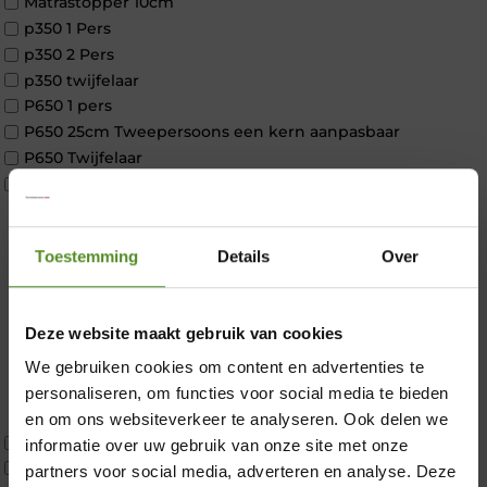
Matrastopper 10cm
p350 1 Pers
p350 2 Pers
p350 twijfelaar
P650 1 pers
P650 25cm Tweepersoons een kern aanpasbaar
P650 Twijfelaar
Toppers
Maatvoering
1 persoon
Toestemming
Details
Over
2 personen
2 personen split
Twijfelaar
Deze website maakt gebruik van cookies
Materiaal
Koudschuim
We gebruiken cookies om content en advertenties te
×
Latex
personaliseren, om functies voor social media te bieden
Traagschuim
en om ons websiteverkeer te analyseren. Ook delen we
Tweepersoons 1 kern
informatie over uw gebruik van onze site met onze
Tweepersoons 1 kern product
partners voor social media, adverteren en analyse. Deze