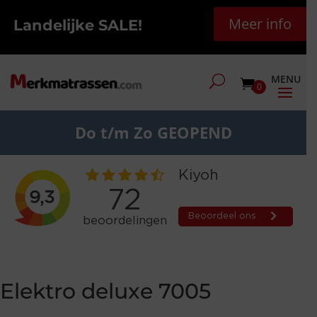
Meer info
Landelijke SALE!
0
Do t/m Zo GEOPEND
Elektro deluxe 7005