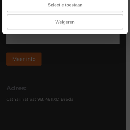
Selectie toestaan
Weigeren
Meer info
Adres:
Catharinatraat 9B, 4811XD Breda