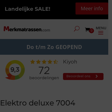
Meer info
Landelijke SALE!
0
Do t/m Zo GEOPEND
Elektro deluxe 7004