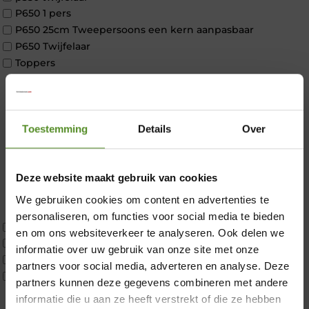
P650 1 pers
P650 25cm Tweepersoons een kern aanpasbaar
P650 Twijfelaar
Toppers
Maatvoering
1 persoon
2 personen
2 personen split
Toestemming
Details
Over
Twijfelaar
Materiaal
Koudschuim
Deze website maakt gebruik van cookies
Latex
We gebruiken cookies om content en advertenties te
Traagschuim
personaliseren, om functies voor social media te bieden
Tweepersoons 1 kern
en om ons websiteverkeer te analyseren. Ook delen we
×
Tweepersoons 1 kern product
informatie over uw gebruik van onze site met onze
Tweepersoons 2 kernen
partners voor social media, adverteren en analyse. Deze
Webshop Only Collectie
partners kunnen deze gegevens combineren met andere
informatie die u aan ze heeft verstrekt of die ze hebben