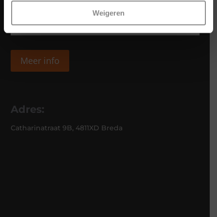
Weigeren
Meer info
Adres:
Catharinatraat 9B, 4811XD Breda