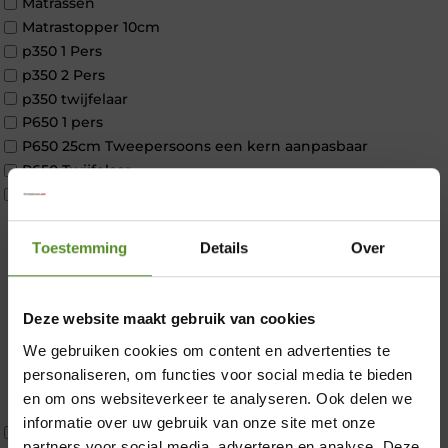
Matrassen
Matrastopper 10cm
p350 1 Pers
p350 2 Pers
p350 twijfelaar
P650 1 pers
P650 25cm Tweepersoons een kern aanpasbaar
P650 Twijfelaar
Toppers
Maatvoering
1 persoon
Toestemming
Details
Over
2 personen
2 personen split
Twijfelaar
Deze website maakt gebruik van cookies
Materiaal
×
We gebruiken cookies om content en advertenties te
Koudschuim
personaliseren, om functies voor social media te bieden
Latex
en om ons websiteverkeer te analyseren. Ook delen we
Traagschuim
informatie over uw gebruik van onze site met onze
Tweepersoons 1 kern
partners voor social media, adverteren en analyse. Deze