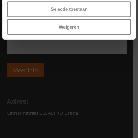
Selectie toestaan
Weigeren
Meer info
Adres:
Catharinatraat 9B, 4811XD Breda