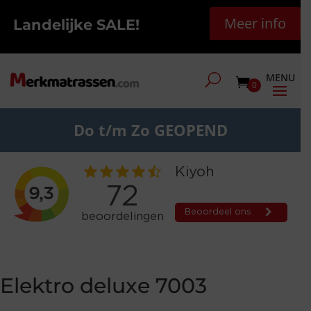
Meer info
Landelijke SALE!
0
Do t/m Zo GEOPEND
Elektro deluxe 7003