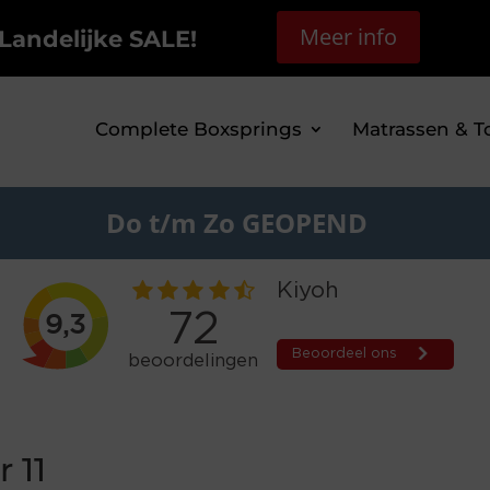
Meer info
Landelijke SALE!
Complete Boxsprings
Matrassen & T
Do t/m Zo GEOPEND
 11