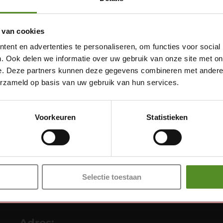
 van cookies
ent en advertenties te personaliseren, om functies voor social
. Ook delen we informatie over uw gebruik van onze site met on
e. Deze partners kunnen deze gegevens combineren met andere i
erzameld op basis van uw gebruik van hun services.
Showroom Breda
Donderdag 12:00 – 17:00
Voorkeuren
Statistieken
Vrijdag 12:00 – 17:00
Zaterdag 12:00 – 17:00
Zondag 12:00 – 17:00
Selectie toestaan
Adres: