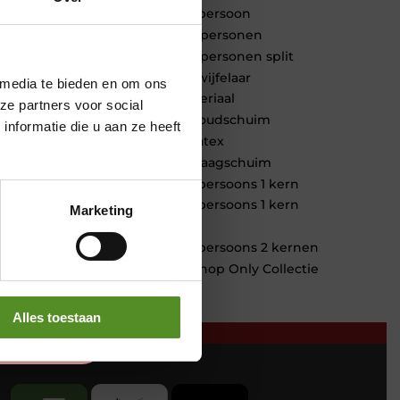
1 persoon
2 personen
2 personen split
Twijfelaar
 media te bieden en om ons
Materiaal
ze partners voor social
Koudschuim
nformatie die u aan ze heeft
Latex
Traagschuim
Tweepersoons 1 kern
Tweepersoons 1 kern
Marketing
product
Tweepersoons 2 kernen
Webshop Only Collectie
Alles toestaan