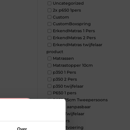
Uncategorized
2x p650 1pers
Custom
CustomBoxspring
ErkendMatras 1 Pers
ErkendMatras 2 Pers
ErkendMatras twijfelaar
product
Matrassen
Matrastopper 10cm
p350 1 Pers
p350 2 Pers
p350 twijfelaar
P650 1 pers
P650 25cm Tweepersoons
×
een kern aanpasbaar
P650 Twijfelaar
Toppers
Maatvoering
Over