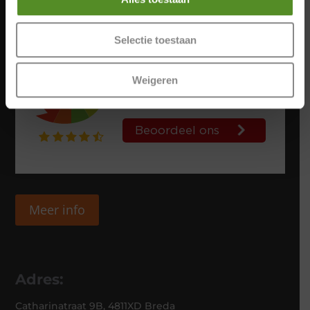
Selectie toestaan
Weigeren
Meer info
Adres:
Catharinatraat 9B, 4811XD Breda