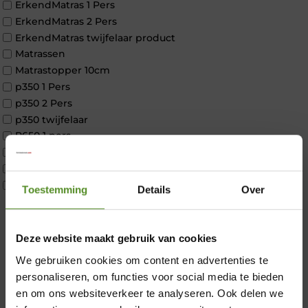
ErkendMatras 1 Pers
ErkendMatras 2 Pers
ErkendMatras twijfelaar product
Matrassen
Matrastopper 10cm
p350 1 Pers
p350 2 Pers
p350 twijfelaar
P650 1 pers
P650 25cm Tweepersoons een kern aanpasbaar
P650 Twijfelaar
Toppers
Toestemming
Details
Over
Maatvoering
1 persoon
×
2 personen
Deze website maakt gebruik van cookies
2 personen split
We gebruiken cookies om content en advertenties te
Twijfelaar
personaliseren, om functies voor social media te bieden
Materiaal
en om ons websiteverkeer te analyseren. Ook delen we
Koudschuim