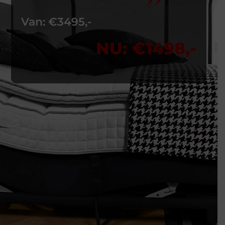
Van: €3495,-
NU: €1498,-