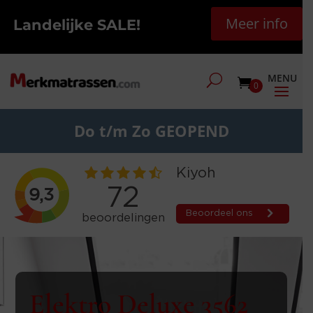
Meer info
Landelijke SALE!
0
Do t/m Zo GEOPEND
Elektro Deluxe 3562