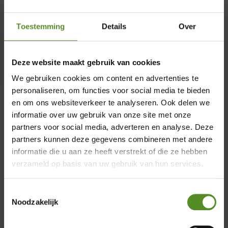
Toestemming
Details
Over
Al meer dan twee decennia, sinds onze
oprichting in 1995, zijn wij een
toonaangevende aanbieder van
Deze website maakt gebruik van cookies
slaapcomfort. Een hoogtepunt in onze
We gebruiken cookies om content en advertenties te
geschiedenis is de ontwikkeling van het
personaliseren, om functies voor social media te bieden
en om ons websiteverkeer te analyseren. Ook delen we
ErkendMatras®, ons kroonjuweel, dat door
informatie over uw gebruik van onze site met onze
de jaren heen talloze innovaties en
partners voor social media, adverteren en analyse. Deze
verbeteringen heeft ondergaan en nu een
×
partners kunnen deze gegevens combineren met andere
ongeëvenaarde perfectie heeft bereikt. Als
informatie die u aan ze heeft verstrekt of die ze hebben
trotse officiële partner van ErkendMatras
Showroom Breda
verzameld op basis van uw gebruik van hun services.
biedt Merkmatrassen niet alleen
Donderdag 12:00 – 17:00
producten van topkwaliteit, maar ook een
Toestemmingsselectie
uitmuntende klantenservice en
Vrijdag 12:00 – 17:00
Noodzakelijk
uitstekende nazorg.
Zaterdag 12:00 – 17:00