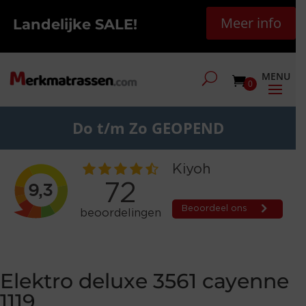
Meer info
Landelijke SALE!
0
Do t/m Zo GEOPEND
Elektro deluxe 3561 cayenne
1119