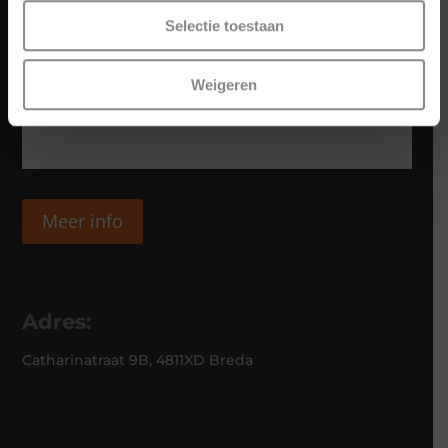
Selectie toestaan
Weigeren
Meer info
Adres:
Catharinatraat 9B, 4811XD Breda