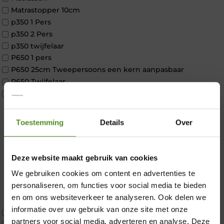
Matrastopper 10cm
p350 1 Pers
p350 2 Pers
p350 twijfelaar
P650 1 pers
P650 25cm Tweepersoons een kern aanpasbaar
P650 Twijfelaar
Toppers
Maatvoering
1 persoon
Toestemming
Details
Over
2 personen
2 personen split
Twijfelaar
Deze website maakt gebruik van cookies
Materiaal
We gebruiken cookies om content en advertenties te
Koudschuim
×
personaliseren, om functies voor social media te bieden
Latex
en om ons websiteverkeer te analyseren. Ook delen we
Traagschuim
informatie over uw gebruik van onze site met onze
Tweepersoons 1 kern
partners voor social media, adverteren en analyse. Deze