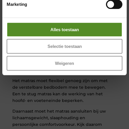
Marketing
Houd bij het kiezen van de maat rekening met
voldoende loopruimte rondom het bed. Dit is
vooral belangrijk wanneer een mantelzorger of
zorgverlener regelmatig bij het bed moet
Alles toestaan
kunnen komen.
Bekijk bijvoorbeeld dit
eenpersoons hoog laag
Selectie toestaan
bed
om een beeld te krijgen van de mogelijke
uitvoering.
Weigeren
Het juiste matras kiezen
Het matras moet flexibel genoeg zijn om met
de verstelbare bedbodem mee te bewegen.
Een te stug matras kan de werking van het
hoofd- en voeteneinde beperken.
Daarnaast moet het matras aansluiten bij uw
lichaamsgewicht, slaaphouding en
persoonlijke comfortvoorkeur. Kijk daarom