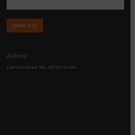
Meer info
Adres:
Catharinatraat 9B, 4811XD Breda