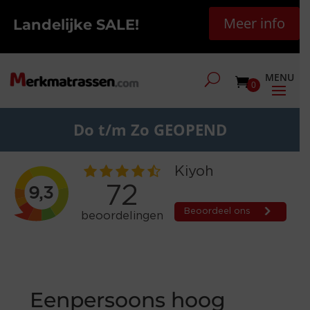
Meer info
Landelijke SALE!
0
Do t/m Zo GEOPEND
Eenpersoons hoog