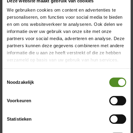
Deze website maakt gebruik van cookies
Een huiselijke uitstraling
We gebruiken cookies om content en advertenties te
Een hoog laag bed hoeft niet de uitstraling van
personaliseren, om functies voor social media te bieden
een traditioneel zorgbed te hebben. Moderne
en om ons websiteverkeer te analyseren. Ook delen we
uitvoeringen combineren elektrische functies
informatie over uw gebruik van onze site met onze
met het comfortabele uiterlijk van een
partners voor social media, adverteren en analyse. Deze
boxspring.
×
partners kunnen deze gegevens combineren met andere
informatie die u aan ze heeft verstrekt of die ze hebben
U kunt kiezen uit verschillende kleuren,
Showroom Breda
verzameld op basis van uw gebruik van hun services.
stoffen, hoofdborden en afmetingen. Bekijk
onze
hoog laag boxsprings
om een indruk te
Donderdag 12:00 – 17:00
krijgen van de beschikbare uitvoeringen.
Toestemmingsselectie
Vrijdag 12:00 – 17:00
Noodzakelijk
Welke afmeting heeft u
Zaterdag 12:00 – 17:00
nodig?
Zondag 12:00 – 17:00
Voorkeuren
Een eenpersoons hoog laag bed is verkrijgbaar
in verschillende breedte- en lengtematen. Een
veelgekozen maat is 90 x 200 centimeter, maar
Statistieken
afhankelijk van uw lengte en beschikbare
ruimte zijn ook andere afmetingen mogelijk.