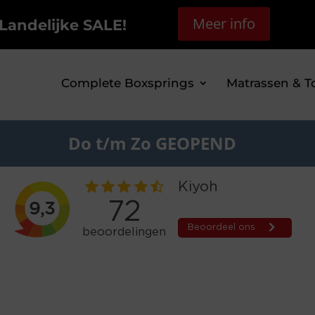
Meer info
Landelijke SALE!
Complete Boxsprings
Matrassen & T
Do t/m Zo GEOPEND