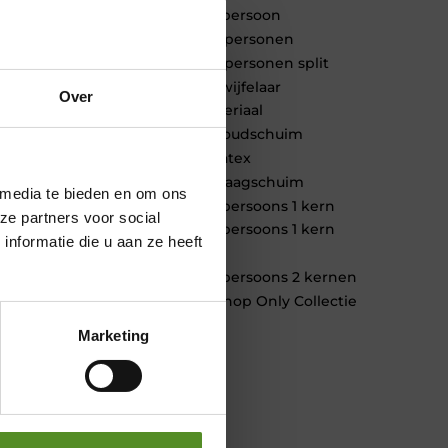
1 persoon
2 personen
2 personen split
Twijfelaar
Over
Materiaal
Koudschuim
Latex
Traagschuim
 media te bieden en om ons
Tweepersoons 1 kern
ze partners voor social
Tweepersoons 1 kern
nformatie die u aan ze heeft
product
Tweepersoons 2 kernen
Webshop Only Collectie
Marketing