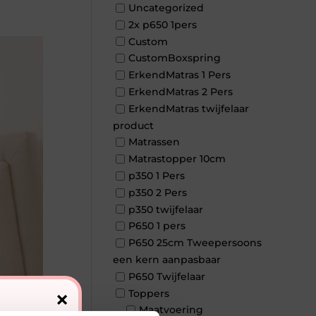
Uncategorized
2x p650 1pers
Custom
CustomBoxspring
ErkendMatras 1 Pers
ErkendMatras 2 Pers
ErkendMatras twijfelaar
product
Matrassen
Matrastopper 10cm
p350 1 Pers
p350 2 Pers
p350 twijfelaar
P650 1 pers
P650 25cm Tweepersoons
een kern aanpasbaar
P650 Twijfelaar
×
Toppers
Maatvoering