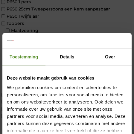
P650 1 pers
P650 25cm Tweepersoons een kern aanpasbaar
P650 Twijfelaar
Toppers
Maatvoering
1 persoon
2 personen
2 personen split
Toestemming
Details
Over
Twijfelaar
Materiaal
Koudschuim
Deze website maakt gebruik van cookies
Latex
Traagschuim
We gebruiken cookies om content en advertenties te
Tweepersoons 1 kern
personaliseren, om functies voor social media te bieden
×
Tweepersoons 1 kern product
en om ons websiteverkeer te analyseren. Ook delen we
Tweepersoons 2 kernen
informatie over uw gebruik van onze site met onze
Webshop Only Collectie
partners voor social media, adverteren en analyse. Deze
partners kunnen deze gegevens combineren met andere
informatie die u aan ze heeft verstrekt of die ze hebben