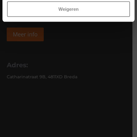
Weigeren
Meer info
Adres:
Catharinatraat 9B, 4811XD Breda