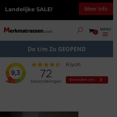
Meer info
Landelijke SALE!
0
Do t/m Zo GEOPEND