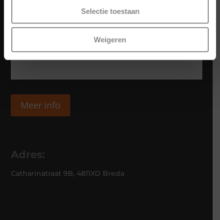
Selectie toestaan
Weigeren
Meer info
Adres:
Catharinatraat 9B, 4811XD Breda