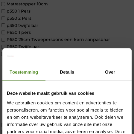
Matrastopper 10cm
p350 1 Pers
p350 2 Pers
p350 twijfelaar
P650 1 pers
P650 25cm Tweepersoons een kern aanpasbaar
P650 Twijfelaar
Toppers
Maatvoering
1 persoon
Toestemming
Details
Over
2 personen
2 personen split
Twijfelaar
Deze website maakt gebruik van cookies
Materiaal
We gebruiken cookies om content en advertenties te
Koudschuim
×
personaliseren, om functies voor social media te bieden
Latex
en om ons websiteverkeer te analyseren. Ook delen we
Traagschuim
informatie over uw gebruik van onze site met onze
Tweepersoons 1 kern
partners voor social media, adverteren en analyse. Deze
Tweepersoons 1 kern product