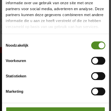
Latex
informatie over uw gebruik van onze site met onze
Traagschuim
partners voor social media, adverteren en analyse. Deze
Tweepersoons 1 kern
partners kunnen deze gegevens combineren met andere
Tweepersoons 1 kern product
informatie die u aan ze heeft verstrekt of die ze hebben
Tweepersoons 2 kernen
verzameld op basis van uw gebruik van hun services.
Webshop Only Collectie
Toestemmingsselectie
Noodzakelijk
Voorkeuren
Showroom Breda
Maandag: Gesloten
Dinsdag: Gesloten
Donderdag 12:00 – 17:00
Statistieken
Woensdag: Gesloten
Vrijdag 12:00 – 17:00
Donderdag: 12:00 – 17:00
Zaterdag 12:00 – 17:00
Vrijdag: 12:00 – 17:00
Marketing
Zaterdag: 12:00 – 17:00
Zondag 12:00 – 17:00
Zondag: 12:00 – 17:00