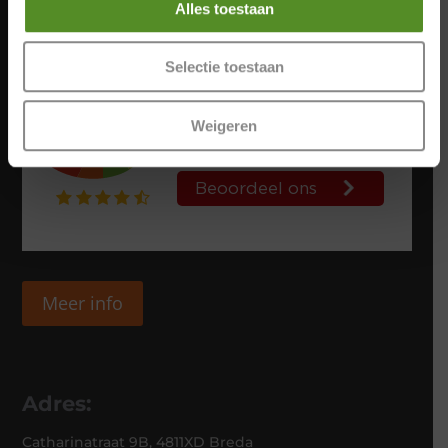
Alles toestaan
Selectie toestaan
Weigeren
Meer info
Adres:
Catharinatraat 9B, 4811XD Breda