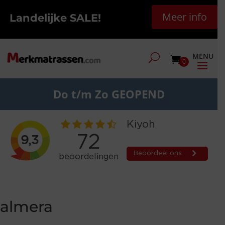
Meer info
Landelijke SALE!
0
Do t/m Zo GEOPEND
almera