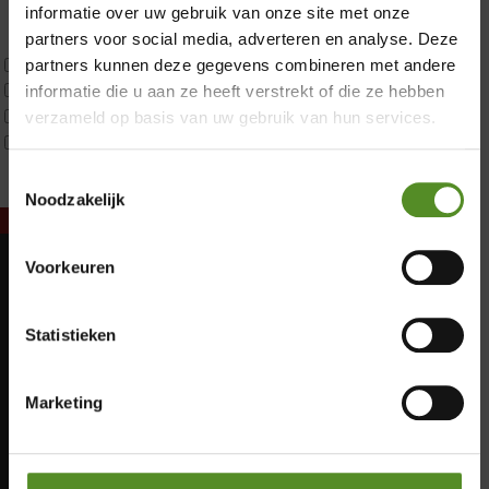
Latex
informatie over uw gebruik van onze site met onze
Traagschuim
partners voor social media, adverteren en analyse. Deze
Tweepersoons 1 kern
partners kunnen deze gegevens combineren met andere
Tweepersoons 1 kern product
informatie die u aan ze heeft verstrekt of die ze hebben
Tweepersoons 2 kernen
verzameld op basis van uw gebruik van hun services.
Webshop Only Collectie
Toestemmingsselectie
Noodzakelijk
Voorkeuren
Showroom Breda
Maandag: Gesloten
Dinsdag: Gesloten
Donderdag 12:00 – 17:00
Statistieken
Woensdag: Gesloten
Vrijdag 12:00 – 17:00
Donderdag: 12:00 – 17:00
Zaterdag 12:00 – 17:00
Vrijdag: 12:00 – 17:00
Marketing
Zaterdag: 12:00 – 17:00
Zondag 12:00 – 17:00
Zondag: 12:00 – 17:00