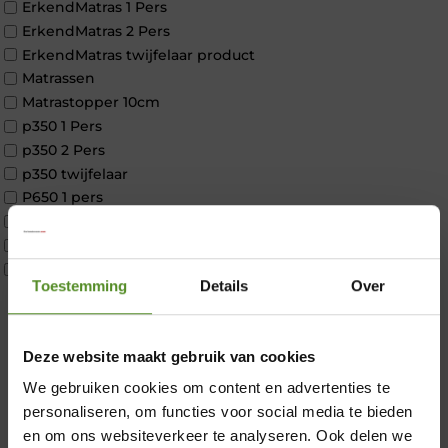
ErkendMatras 1 Pers
ErkendMatras 2 Pers
ErkendMatras twijfelaar product
Matrassen
Matrastopper 10cm
p350 1 Pers
p350 2 Pers
p350 twijfelaar
P650 1 pers
P650 25cm Tweepersoons een kern aanpasbaar
P650 Twijfelaar
Toppers
Toestemming
Details
Over
Maatvoering
1 persoon
2 personen
×
Deze website maakt gebruik van cookies
2 personen split
Twijfelaar
We gebruiken cookies om content en advertenties te
Materiaal
personaliseren, om functies voor social media te bieden
Koudschuim
en om ons websiteverkeer te analyseren. Ook delen we