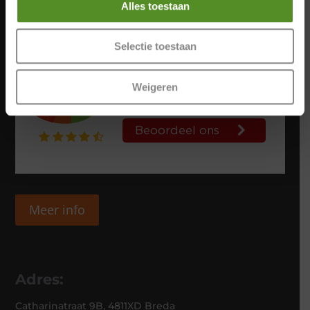
Alles toestaan
Selectie toestaan
Weigeren
Meer info
Adres:
Catharinatraat 9B, 4811XD Breda