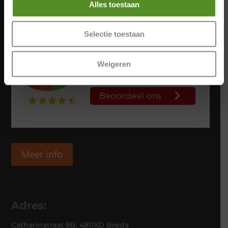
Alles toestaan
Selectie toestaan
Weigeren
Meer info
Adres:
Catharinatraat 9B, 4811XD Breda