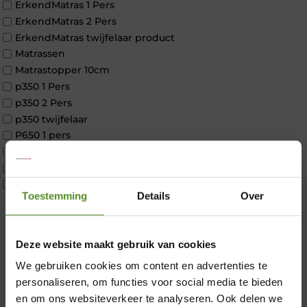
ErkendMatras 1 Pers
ErkendMatras 2 Pers
ErkendMatras twijfelaar product
Matrassen
Matrastopper 10cm
p350 1 Pers
p350 2 Pers
p350 twijfelaar
P650 1 pers
P650 25cm Tweepersoons een kern aanpasbaar
P650 Twijfelaar
Toppers
Toestemming
Details
Over
Maatvoering
1 persoon
2 personen
×
Deze website maakt gebruik van cookies
2 personen split
Twijfelaar
We gebruiken cookies om content en advertenties te
Materiaal
personaliseren, om functies voor social media te bieden
Koudschuim
en om ons websiteverkeer te analyseren. Ook delen we