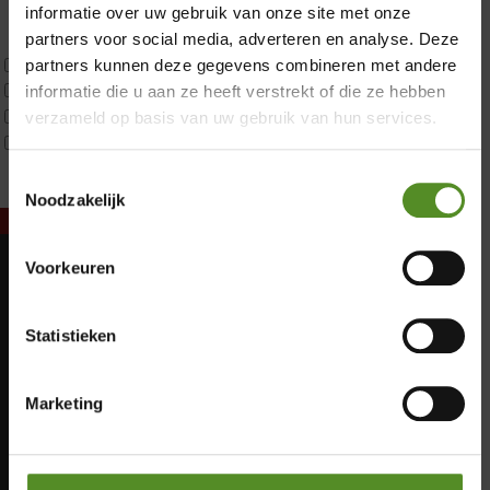
Latex
informatie over uw gebruik van onze site met onze
Traagschuim
partners voor social media, adverteren en analyse. Deze
Tweepersoons 1 kern
partners kunnen deze gegevens combineren met andere
Tweepersoons 1 kern product
informatie die u aan ze heeft verstrekt of die ze hebben
Tweepersoons 2 kernen
verzameld op basis van uw gebruik van hun services.
Webshop Only Collectie
Toestemmingsselectie
Noodzakelijk
Voorkeuren
Showroom Breda
Maandag: Gesloten
Dinsdag: Gesloten
Donderdag 12:00 – 17:00
Statistieken
Woensdag: Gesloten
Vrijdag 12:00 – 17:00
Donderdag: 12:00 – 17:00
Zaterdag 12:00 – 17:00
Vrijdag: 12:00 – 17:00
Marketing
Zaterdag: 12:00 – 17:00
Zondag 12:00 – 17:00
Zondag: 12:00 – 17:00