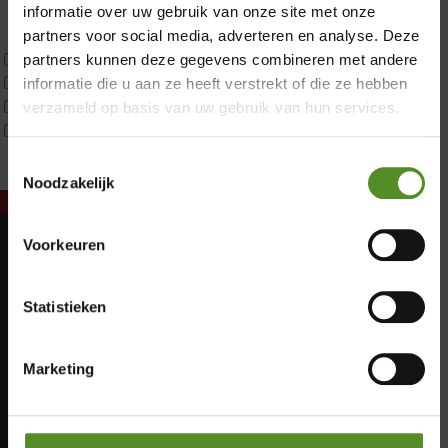
Latex
informatie over uw gebruik van onze site met onze
Traagschuim
partners voor social media, adverteren en analyse. Deze
Tweepersoons 1 kern
partners kunnen deze gegevens combineren met andere
Tweepersoons 1 kern product
informatie die u aan ze heeft verstrekt of die ze hebben
Tweepersoons 2 kernen
verzameld op basis van uw gebruik van hun services.
Webshop Only Collectie
Toestemmingsselectie
Noodzakelijk
Voorkeuren
Showroom Breda
Maandag: Gesloten
Dinsdag: Gesloten
Donderdag 12:00 – 17:00
Statistieken
Woensdag: Gesloten
Vrijdag 12:00 – 17:00
Donderdag: 12:00 – 17:00
Zaterdag 12:00 – 17:00
Vrijdag: 12:00 – 17:00
Marketing
Zaterdag: 12:00 – 17:00
Zondag 12:00 – 17:00
Zondag: 12:00 – 17:00