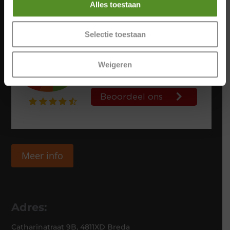
Alles toestaan
Selectie toestaan
Weigeren
Meer info
Adres:
Catharinatraat 9B, 4811XD Breda