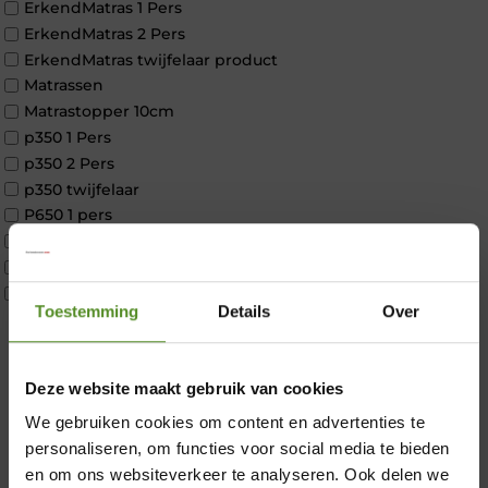
ErkendMatras 1 Pers
ErkendMatras 2 Pers
ErkendMatras twijfelaar product
Matrassen
Matrastopper 10cm
p350 1 Pers
p350 2 Pers
p350 twijfelaar
P650 1 pers
P650 25cm Tweepersoons een kern aanpasbaar
P650 Twijfelaar
Toppers
Toestemming
Details
Over
Maatvoering
1 persoon
2 personen
×
Deze website maakt gebruik van cookies
2 personen split
Twijfelaar
We gebruiken cookies om content en advertenties te
Materiaal
personaliseren, om functies voor social media te bieden
Koudschuim
en om ons websiteverkeer te analyseren. Ook delen we