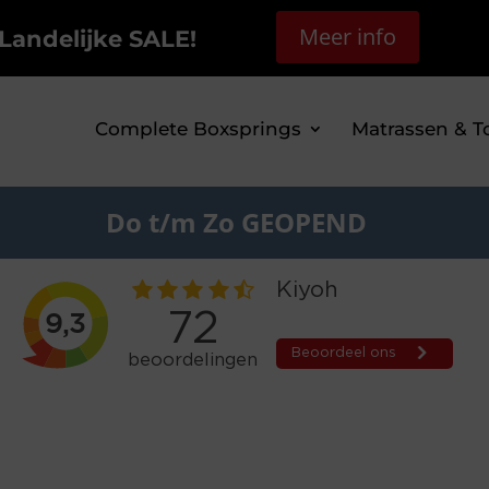
Meer info
Landelijke SALE!
Complete Boxsprings
Matrassen & T
Do t/m Zo GEOPEND