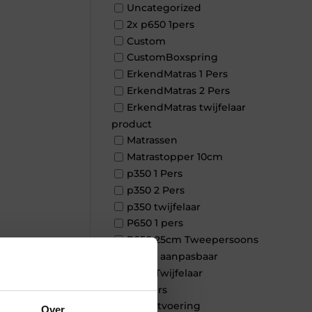
Uncategorized
2x p650 1pers
Custom
CustomBoxspring
ErkendMatras 1 Pers
ErkendMatras 2 Pers
ErkendMatras twijfelaar
product
Matrassen
Matrastopper 10cm
p350 1 Pers
p350 2 Pers
p350 twijfelaar
P650 1 pers
P650 25cm Tweepersoons
×
een kern aanpasbaar
P650 Twijfelaar
Toppers
Maatvoering
Over