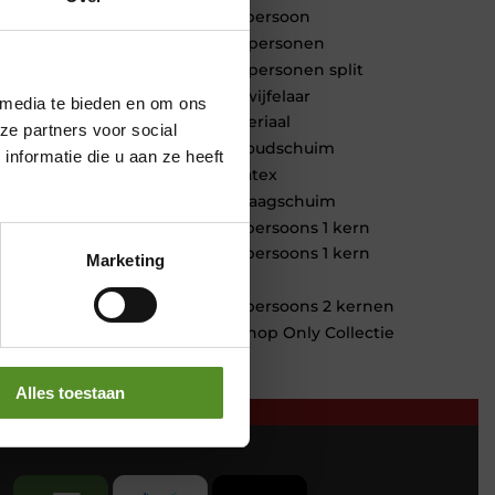
1 persoon
2 personen
2 personen split
Twijfelaar
 media te bieden en om ons
Materiaal
ze partners voor social
Koudschuim
nformatie die u aan ze heeft
Latex
Traagschuim
Tweepersoons 1 kern
Tweepersoons 1 kern
Marketing
product
Tweepersoons 2 kernen
Webshop Only Collectie
Alles toestaan