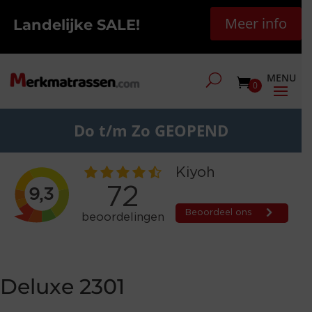
Meer info
Landelijke SALE!
0
Do t/m Zo GEOPEND
Deluxe 2301