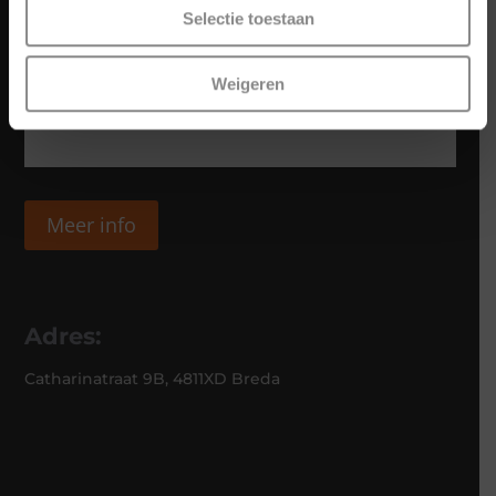
Selectie toestaan
Weigeren
Meer info
Adres:
Catharinatraat 9B, 4811XD Breda