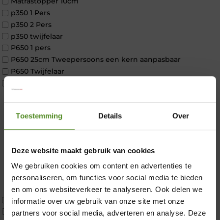
Matrastopper 10cm
p350 1 Pers
p350 2 Pers
p350 twijfelaar
P650 1 pers
P650 25cm Tweepersoons een kern aanpasbaar
P650 Twijfelaar
Toppers
Maatvoering
1 persoon
Toestemming
Details
Over
2 personen
2 personen split
Twijfelaar
Deze website maakt gebruik van cookies
Materiaal
Koudschuim
We gebruiken cookies om content en advertenties te
×
Latex
personaliseren, om functies voor social media te bieden
Traagschuim
en om ons websiteverkeer te analyseren. Ook delen we
Tweepersoons 1 kern
informatie over uw gebruik van onze site met onze
Tweepersoons 1 kern product
partners voor social media, adverteren en analyse. Deze