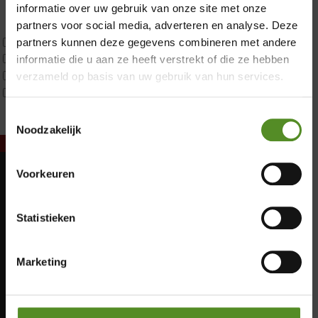
Latex
informatie over uw gebruik van onze site met onze
Traagschuim
partners voor social media, adverteren en analyse. Deze
Tweepersoons 1 kern
partners kunnen deze gegevens combineren met andere
Tweepersoons 1 kern product
informatie die u aan ze heeft verstrekt of die ze hebben
Tweepersoons 2 kernen
verzameld op basis van uw gebruik van hun services.
Webshop Only Collectie
Toestemmingsselectie
Noodzakelijk
Voorkeuren
Showroom Breda
Maandag: Gesloten
Dinsdag: Gesloten
Donderdag 12:00 – 17:00
Statistieken
Woensdag: Gesloten
Vrijdag 12:00 – 17:00
Donderdag: 12:00 – 17:00
Zaterdag 12:00 – 17:00
Vrijdag: 12:00 – 17:00
Marketing
Zaterdag: 12:00 – 17:00
Zondag 12:00 – 17:00
Zondag: 12:00 – 17:00