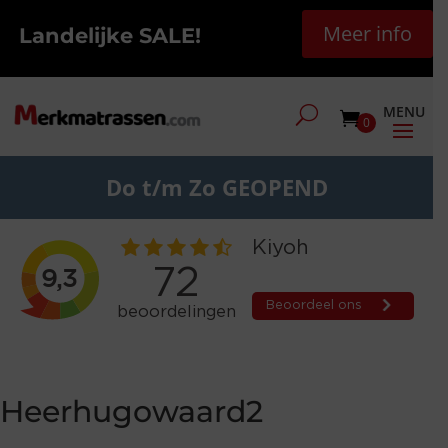
Meer info
Landelijke SALE!
0
Do t/m Zo GEOPEND
Heerhugowaard2