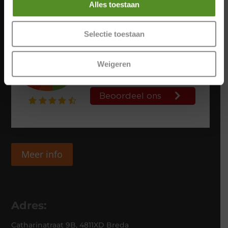
Alles toestaan
Selectie toestaan
Weigeren
Meer info
Adres:
Catharinatraat 9B, 4811XD Breda