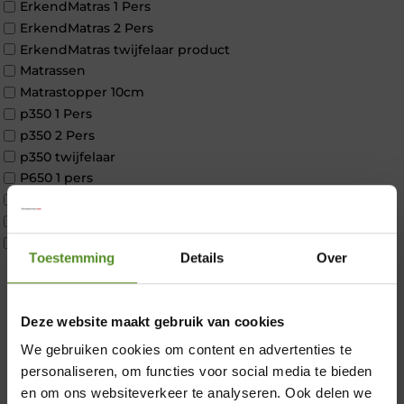
ErkendMatras 1 Pers
ErkendMatras 2 Pers
ErkendMatras twijfelaar product
Matrassen
Matrastopper 10cm
p350 1 Pers
p350 2 Pers
p350 twijfelaar
P650 1 pers
P650 25cm Tweepersoons een kern aanpasbaar
P650 Twijfelaar
Toppers
Toestemming
Details
Over
Maatvoering
1 persoon
2 personen
×
Deze website maakt gebruik van cookies
2 personen split
Twijfelaar
We gebruiken cookies om content en advertenties te
Materiaal
personaliseren, om functies voor social media te bieden
Koudschuim
en om ons websiteverkeer te analyseren. Ook delen we