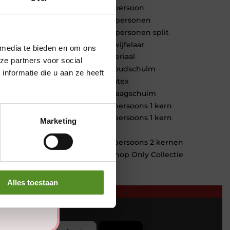
1 persoon
2 personen
2 personen split
Twijfelaar
 media te bieden en om ons
Materiaal
ze partners voor social
Koudschuim
nformatie die u aan ze heeft
Latex
Traagschuim
Tweepersoons 1 kern
Tweepersoons 1 kern
Marketing
product
Tweepersoons 2 kernen
Webshop Only Collectie
Alles toestaan