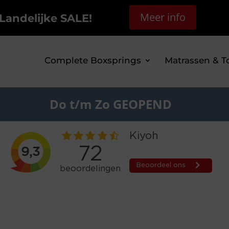
Meer info
Landelijke SALE!
Complete Boxsprings
Matrassen & T
Do t/m Zo GEOPEND