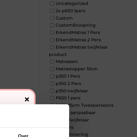
Uncategorized
2x p650 1pers
Custom
CustomBoxspring
ErkendMatras 1 Pers
ErkendMatras 2 Pers
ErkendMatras twijfelaar
product
Matrassen
Matrastopper 10cm
p350 1 Pers
p350 2 Pers
p350 twijfelaar
×
P650 1 pers
P650 25cm Tweepersoons
een kern aanpasbaar
P650 Twijfelaar
Toppers
Maatvoering
Over