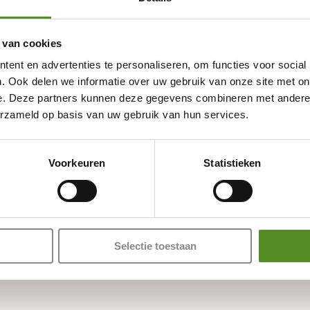
 van cookies
ent en advertenties te personaliseren, om functies voor social
. Ook delen we informatie over uw gebruik van onze site met on
e. Deze partners kunnen deze gegevens combineren met andere i
erzameld op basis van uw gebruik van hun services.
Showroom Breda
Voorkeuren
Statistieken
Donderdag 12:00 – 17:00
Vrijdag 12:00 – 17:00
Zaterdag 12:00 – 17:00
Zondag 12:00 – 17:00
Selectie toestaan
Adres: