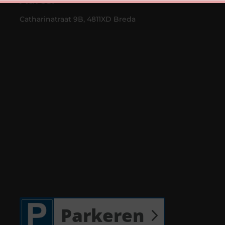
Catharinatraat 9B, 4811XD Breda
Parkeren