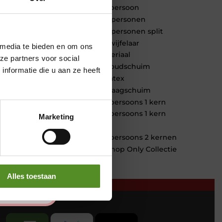
1 persoon
2 personen
2 personen split
Twijfelaar
 media te bieden en om ons
Materiaal
ze partners voor social
Koudschuim
nformatie die u aan ze heeft
Latex
Traagschuim
Tweepersoons 1 kern
Tweepersoons 1 kern
Marketing
product
Tweepersoons 2 kernen
Webshop Only Collectie
Alles toestaan