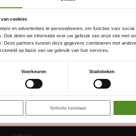
 van cookies
ent en advertenties te personaliseren, om functies voor social
. Ook delen we informatie over uw gebruik van onze site met on
e. Deze partners kunnen deze gegevens combineren met andere i
erzameld op basis van uw gebruik van hun services.
Showroom Breda
Donderdag 12:00 – 17:00
Voorkeuren
Statistieken
Vrijdag 12:00 – 17:00
Zaterdag 12:00 – 17:00
Zondag 12:00 – 17:00
Selectie toestaan
Adres: