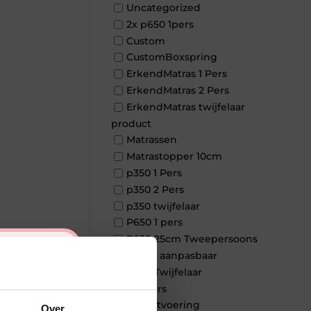
Uncategorized
2x p650 1pers
Custom
CustomBoxspring
ErkendMatras 1 Pers
ErkendMatras 2 Pers
ErkendMatras twijfelaar
product
Matrassen
Matrastopper 10cm
p350 1 Pers
p350 2 Pers
p350 twijfelaar
P650 1 pers
P650 25cm Tweepersoons
×
een kern aanpasbaar
P650 Twijfelaar
Toppers
Maatvoering
Over