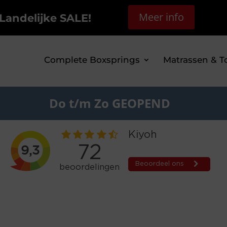
Meer info
Landelijke SALE!
Complete Boxsprings
Matrassen & T
Do t/m Zo GEOPEND