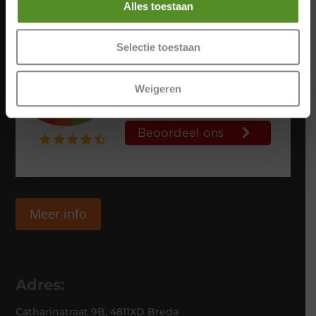
Alles toestaan
Selectie toestaan
Weigeren
Meer info
Adres:
Catharinatraat 9B, 4811XD Breda