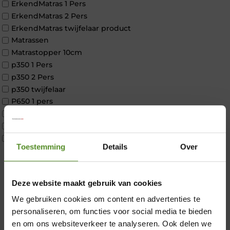
ErkendMatras 1 Pers
ErkendMatras 2 Pers
ErkendMatras twijfelaar product
Matrassen
Matrastopper 10cm
p350 1 Pers
p350 2 Pers
p350 twijfelaar
P650 1 pers
P650 25cm Tweepersoons een kern aanpasbaar
P650 Twijfelaar
Toppers
Toestemming
Details
Over
Maatvoering
1 persoon
2 personen
×
Deze website maakt gebruik van cookies
2 personen split
Twijfelaar
We gebruiken cookies om content en advertenties te
Materiaal
personaliseren, om functies voor social media te bieden
Koudschuim
en om ons websiteverkeer te analyseren. Ook delen we