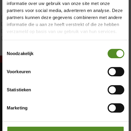
Latex
informatie over uw gebruik van onze site met onze
Traagschuim
partners voor social media, adverteren en analyse. Deze
Tweepersoons 1 kern
partners kunnen deze gegevens combineren met andere
Tweepersoons 1 kern product
informatie die u aan ze heeft verstrekt of die ze hebben
Tweepersoons 2 kernen
verzameld op basis van uw gebruik van hun services.
Webshop Only Collectie
Toestemmingsselectie
Noodzakelijk
Voorkeuren
Showroom Breda
Maandag: Gesloten
Dinsdag: Gesloten
Donderdag 12:00 – 17:00
Statistieken
Woensdag: Gesloten
Vrijdag 12:00 – 17:00
Donderdag: 12:00 – 17:00
Zaterdag 12:00 – 17:00
Vrijdag: 12:00 – 17:00
Marketing
Zaterdag: 12:00 – 17:00
Zondag 12:00 – 17:00
Zondag: 12:00 – 17:00