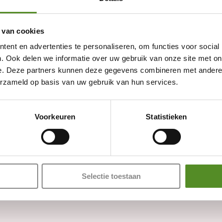
 van cookies
ent en advertenties te personaliseren, om functies voor social
. Ook delen we informatie over uw gebruik van onze site met on
e. Deze partners kunnen deze gegevens combineren met andere i
erzameld op basis van uw gebruik van hun services.
Showroom Breda
Voorkeuren
Statistieken
Donderdag 12:00 – 17:00
Vrijdag 12:00 – 17:00
Zaterdag 12:00 – 17:00
Zondag 12:00 – 17:00
Selectie toestaan
Adres: