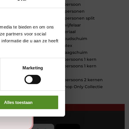
1 persoon
2 personen
2 personen split
Twijfelaar
 media te bieden en om ons
Materiaal
ze partners voor social
Koudschuim
nformatie die u aan ze heeft
Latex
Traagschuim
Tweepersoons 1 kern
Tweepersoons 1 kern
Marketing
product
Tweepersoons 2 kernen
Webshop Only Collectie
Alles toestaan