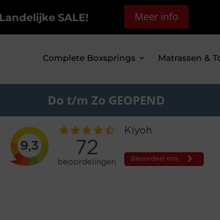
Meer info
Landelijke SALE!
Complete Boxsprings
Matrassen & T
Do t/m Zo GEOPEND