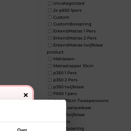
Uncategorized
2x p650 1pers
Custom
CustomBoxspring
ErkendMatras 1 Pers
ErkendMatras 2 Pers
ErkendMatras twijfelaar
product
Matrassen
Matrastopper 10cm
p350 1 Pers
p350 2 Pers
p350 twijfelaar
×
P650 1 pers
P650 25cm Tweepersoons
een kern aanpasbaar
P650 Twijfelaar
Toppers
Maatvoering
Over