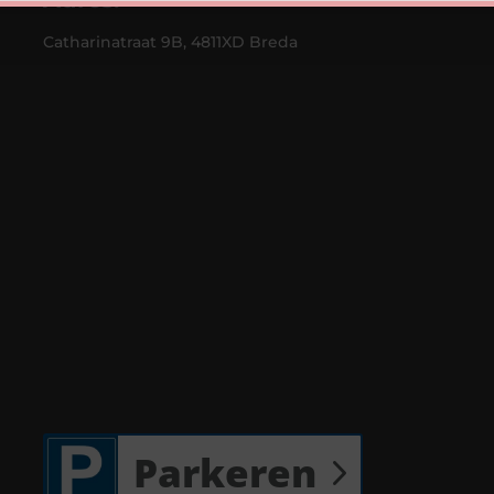
Catharinatraat 9B, 4811XD Breda
Parkeren