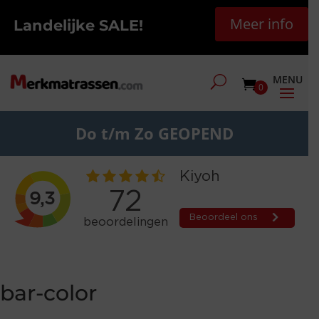
Meer info
Landelijke SALE!
0
Do t/m Zo GEOPEND
bar-color