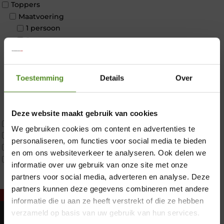
Toppers
Maatvoering
1 persoon
2 personen
2 personen split
Twijfelaar
Materiaal
Toestemming
Details
Over
Koudschuim
Latex
Traagschuim
Deze website maakt gebruik van cookies
Tweepersoons 1 kern
We gebruiken cookies om content en advertenties te
Tweepersoons 1 kern product
personaliseren, om functies voor social media te bieden
Tweepersoons 2 kernen
en om ons websiteverkeer te analyseren. Ook delen we
Webshop Only Collectie
informatie over uw gebruik van onze site met onze
×
partners voor social media, adverteren en analyse. Deze
partners kunnen deze gegevens combineren met andere
informatie die u aan ze heeft verstrekt of die ze hebben
verzameld op basis van uw gebruik van hun services.