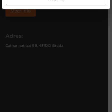
Meer info
Adres:
Catharinatraat 9B, 4811XD Breda